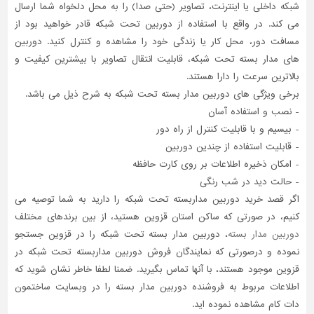
شبکه داخلی یا اینترنت، تصاویر (حتی صدا) را به محل دلخواه شما ارسال
تاسیسات
می کند. در واقع با استفاده از دوربین تحت شبکه قادر خواهید بود از
ساختمان
مسافت دور، محل کار یا زندگی خود را مشاهده و کنترل کنید. دوربین
های مدار بسته تحت شبکه، قابلیت انتقال تصاویر با بیشترین کیفیت و
شهرسازی،
بالاترین سرعت را دارا هستند.
ترافیک
و
برخی ویژگی های دوربین مدار بسته تحت شبکه به شرح ذیل می باشد.
سازه
- نصب و استفاده آسان
- بیسیم و با قابلیت کنترل از راه دور
سایر
- قابلیت استفاده از چندین دوربین
- امکان ذخیره اطلاعات بر روی کارت حافظه
- حالت دید در شب رنگی
اگر قصد خرید دوربین مداربسته تحت شبکه را دارید به شما توصیه می
کنیم، در صورتی که ساکن استان قزوین هستید، از بین برندهای مختلف
دوربین مدار بسته
، دوربین مدار بسته تحت شبکه را در قزوین جستجو
نموده و درصورتی که نمایندگان فروش دوربین مداربسته تحت شبکه در
قزوین موجود هستند، با آنها تماس بگیرید. ضمنا لطفا خاطر نشان شوید که
اطلاعات مربوط به فروشنده دوربین مدار بسته را در وبسایت ساختمون
دات کام مشاهده نموده اید.