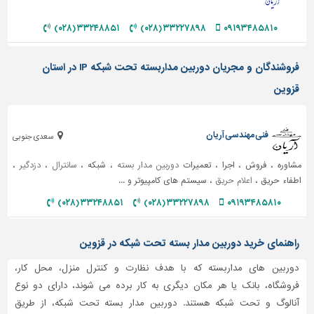
دیوارپوش،
کفپوش
۳۳۲۴۸۸۵۱ (۰۲۸)
۳۳۲۲۷۸۹۸ (۰۲۸)
۰۹۱۹۳۴۸۵۸۱۰
و
سنگ
فروشندگان و مجریان دوربین مداربسته تحت شبکه IP در استان
سرویس
قزوین
بهداشتی
ابزار،یراق
و
فنی مهندسی آریان
سعدی جنوبی
ماشین
آلات
مشاوره ، فروش ، اجرا ، تعمیرات
دوربین مدار بسته
، شبکه ،
سانترال
،
دزدگیر
،
اطفاء حریق ،
اعلام حریق
، سیستم های کامپیوتر و ...
برقی،روشنایی،ایمنی
۳۳۲۴۸۸۵۱ (۰۲۸)
۳۳۲۲۷۸۹۸ (۰۲۸)
۰۹۱۹۳۴۸۵۸۱۰
محوطه
سازی
و
راهنمای خرید دوربین مدار بسته تحت شبکه در قزوین
نما
دوربین های مداربسته که با هدف نظارت و کنترل منزل، محل کار،
ساخت
فروشگاه، بانک یا هر مکان دیگری به کار برده می شوند، دارای دو نوع
و
آنالوگ و تحت شبکه هستند. دوربین مدار بسته تحت شبکه، از طریق
ساز