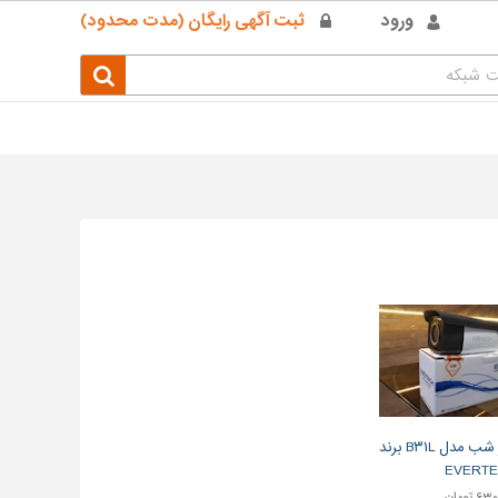
ورود
ثبت آگهی رایگان (مدت محدود)
دوربین دید در شب مدل B۳۱L برند
EVERT