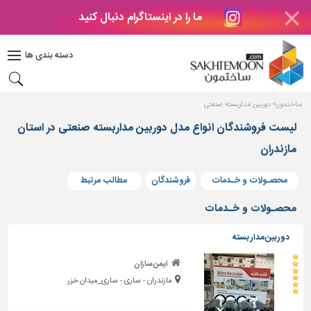
ما را در اینستاگرام دنبال کنید
دکوراسیون
داخلی
دسته بندی ها
بتن
و
فراورده
ساختمون
دوربین مداربسته صنعتی
های
بتنی
لیست فروشندگان انواع مدل دوربین مداربسته صنعتی در استان
مازندران
درب
و
پنجره
محصـولات و خـدمات
فروشندگان
مطالب مرتبط
مصالح
محصـولات و خـدمات
ساختمانی
دوربین مدار بسته
پله،
نرده
ایمن سازان
و
مازندران - ساری - ساری_میدان خزر
حفاظ