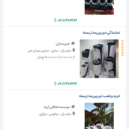
دیوارپوش،
کفپوش
و
سنگ
۰۹۱۱۱۲۹۶۴۶۲
سرویس
نمایندگی دوربین مدار بسته
بهداشتی
ایمن سازان
ابزار،یراق
مازندران - ساری - ساری_میدان خزر
و
از ۱,۰۰۰,۰۰۰ تا ۵,۰۰۰,۰۰۰ تومان
ماشین
آلات
برقی،روشنایی،ایمنی
۰۹۱۱۱۲۹۶۴۶۲
محوطه
سازی
خرید و نصب دوربین مداربسته
و
نما
موسسه حفاظتی آرینا
مازندران - چالوس - مرکزی
ساخت
و
ساز