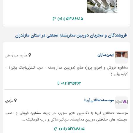
تاسیسات
ساختمان
۵۲۲۸۶۸۱۵ (۰۱۱)
شهرسازی،
ترافیک
فروشندگان و مجریان دوربین مداربسته صنعتی در استان مازندران
و
سازه
ایمن سازان
ساری_میدان خزر
سایر
مشاوره فروش و اجرای پروژه های (دوربین مدار بسته -
درب
کنترلی(جک برقی) -
کرکره برقی
)
۰۹۱۱۱۲۹۶۴۶۲
موسسه حفاظتی آرینا
مرکزی
موسسه حفاظتی آرینا با تکنسین های مجرب در زمینه مشاوره فروش و نصب
سیستم های حفاظتی
دوربین مداربسته
،
دزدگیر اماکن
و
درب اتوماتیک
...
۵۲۲۸۶۸۱۵ (۰۱۱)