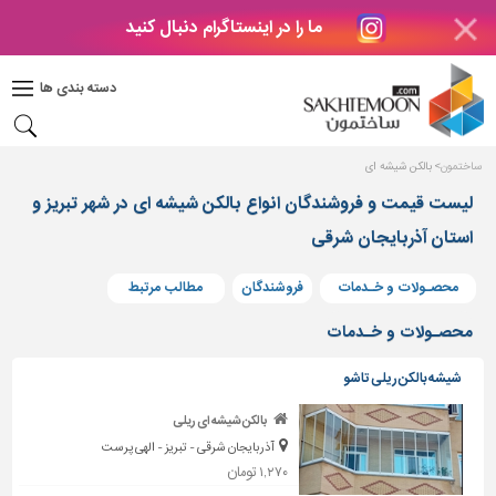
ما را در اینستاگرام دنبال کنید
دکوراسیون
داخلی
دسته بندی ها
بتن
و
فراورده
ساختمون
بالکن شیشه ای
های
بتنی
لیست قیمت و فروشندگان انواع بالکن شیشه ای در شهر تبریز و
استان آذربایجان شرقی
درب
و
پنجره
محصـولات و خـدمات
فروشندگان
مطالب مرتبط
مصالح
محصـولات و خـدمات
ساختمانی
شیشه بالکن ریلی تاشو
پله،
نرده
بالکن شیشه ای ریلی
و
آذربایجان شرقی - تبریز - الهی پرست
حفاظ
۱,۲۷۰ تومان