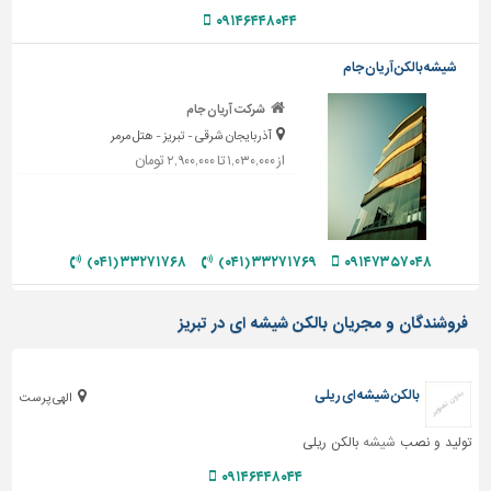
دیوارپوش،
۰۹۱۴۶۴۴۸۰۴۴
کفپوش
و
شیشه بالکن آریان جام
سنگ
شرکت آریان جام
سرویس
آذربایجان شرقی - تبریز - هتل مرمر
بهداشتی
از ۱,۰۳۰,۰۰۰ تا ۲,۹۰۰,۰۰۰ تومان
ابزار،یراق
و
ماشین
آلات
۳۳۲۷۱۷۶۸ (۰۴۱)
۳۳۲۷۱۷۶۹ (۰۴۱)
۰۹۱۴۷۳۵۷۰۴۸
برقی،روشنایی،ایمنی
فروشندگان و مجریان بالکن شیشه ای در تبریز
محوطه
سازی
و
بالکن شیشه ای ریلی
الهی پرست
نما
ساخت
تولید و نصب
شیشه
بالکن ریلی
و
۰۹۱۴۶۴۴۸۰۴۴
ساز