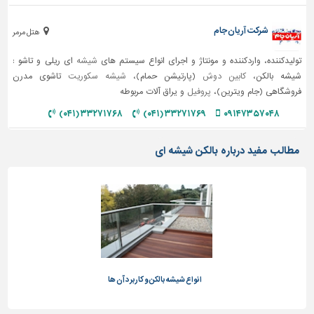
تاسیسات
شرکت آریان جام
هتل مرمر
ساختمان
تولیدکننده، واردکننده و مونتاژ و اجرای انواع سیستم های
شیشه
ای ریلی و تاشو :
شهرسازی،
شیشه بالکن،
کابین دوش
(پارتیشن حمام)،
شیشه سکوریت
تاشوی مدرن
ترافیک
فروشگاهی (جام ویترین)،
پروفیل
و یراق آلات مربوطه
و
سازه
۳۳۲۷۱۷۶۸ (۰۴۱)
۳۳۲۷۱۷۶۹ (۰۴۱)
۰۹۱۴۷۳۵۷۰۴۸
سایر
مطالب مفید درباره بالکن شیشه ای
انواع شیشه بالکن و کاربرد آن ها