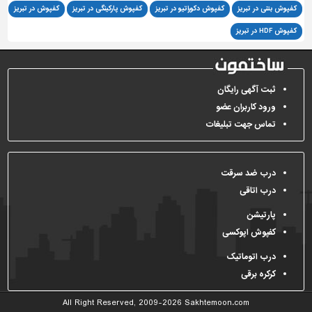
کفپوش بتنی در تبریز
کفپوش دکوراتیو در تبریز
کفپوش پارکینگی در تبریز
کفپوش در تبریز
تاسیسات
کفپوش HDF در تبریز
ساختمان
شهرسازی،
ترافیک
ثبت آگهی رایگان
و
سازه
ورود کاربران عضو
تماس جهت تبلیغات
سایر
درب ضد سرقت
درب اتاقی
پارتیشن
کفپوش اپوکسی
درب اتوماتیک
کرکره برقی
All Right Reserved, 2009-2026
Sakhtemoon.com