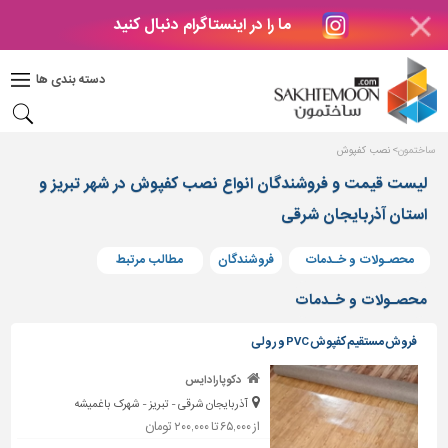
ما را در اینستاگرام دنبال کنید
دکوراسیون
داخلی
دسته بندی ها
بتن
و
فراورده
ساختمون
نصب کفپوش
های
بتنی
لیست قیمت و فروشندگان انواع نصب کفپوش در شهر تبریز و
استان آذربایجان شرقی
درب
و
پنجره
محصـولات و خـدمات
فروشندگان
مطالب مرتبط
مصالح
محصـولات و خـدمات
ساختمانی
فروش مستقیم کفپوش PVC و رولی
پله،
نرده
دکوپارادایس
و
آذربایجان شرقی - تبریز - شهرک باغمیشه
حفاظ
از ۶۵,۰۰۰ تا ۲۰۰,۰۰۰ تومان