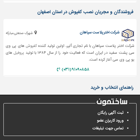
دیوارپوش،
کفپوش
فروشندگان و مجریان نصب کفپوش در استان اصفهان
و
سنگ
شرکت اختر پلاست سپاهان
سرویس
شهرک صنعتی مبارکه
بهداشتی
شرکت اختر پلاست سپاهان با نام تجاری آلپر، اولین تولید کننده
کفپوش
های پی وی
ابزار،یراق
سی پشت سفید در ایران است که فعالیت خود را از سال ۱۳۸۴ با تولید
پروفیل
های
و
یو پی وی سی آغاز کرده است.
ماشین
۹۱۰۹۰۸۵۸ (۰۳۱)
آلات
برقی،روشنایی،ایمنی
راهنمای انتخاب و خرید
محوطه
سازی
و
ثبت آگهی رایگان
نما
ورود کاربران عضو
ساخت
تماس جهت تبلیغات
و
ساز