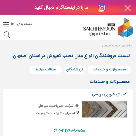
ما را در اینستاگرام دنبال کنید
دکوراسیون
داخلی
دسته بندی ها
بتن
و
فراورده
ساختمون
نصب کفپوش
های
بتنی
لیست فروشندگان انواع مدل نصب کفپوش در استان اصفهان
درب
محصـولات و خـدمات
فروشندگان
مطالب مرتبط
و
پنجره
محصـولات و خـدمات
مصالح
کفپوش های پی وی سی
ساختمانی
شرکت اختر پلاست سپاهان
پله،
اصفهان - شهرک صنعتی مبارکه
نرده
و
حفاظ
۹۱۰۹۰۸۵۸ (۰۳۱)