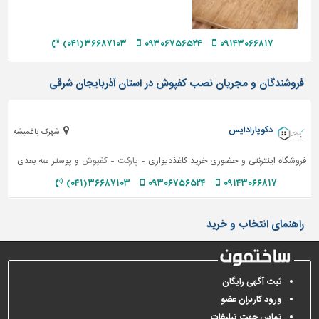
دیوارپوش،
کفپوش
و
۳۶۶۸۷۱۰۳ (۰۴۱)
۰۹۳۰۶۷۵۶۵۲۴
۰۹۱۴۳۰۶۶۸۱۷
سنگ
سرویس
فروشندگان و مجریان نصب کفپوش در استان آذربایجان شرقی
بهداشتی
ابزار،یراق
دکوپارادایس
و
شهرک باغمیشه
ماشین
فروشگاه اینترنتی و حضوری خرید کاغذدیواری -
پارکت
-
کفپوش
و پوستر سه بعدی
آلات
۳۶۶۸۷۱۰۳ (۰۴۱)
۰۹۳۰۶۷۵۶۵۲۴
۰۹۱۴۳۰۶۶۸۱۷
برقی،روشنایی،ایمنی
محوطه
راهنمای انتخاب و خرید
سازی
و
نما
ثبت آگهی رایگان
ساخت
ورود کاربران عضو
و
ساز
تماس جهت تبلیغات