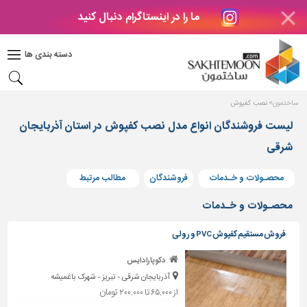
ما را در اینستاگرام دنبال کنید
دکوراسیون
داخلی
دسته بندی ها
بتن
و
فراورده
ساختمون
نصب کفپوش
های
بتنی
لیست فروشندگان انواع مدل نصب کفپوش در استان آذربایجان
شرقی
درب
و
پنجره
محصـولات و خـدمات
فروشندگان
مطالب مرتبط
مصالح
محصـولات و خـدمات
ساختمانی
فروش مستقیم کفپوش PVC و رولی
پله،
نرده
دکوپارادایس
و
آذربایجان شرقی - تبریز - شهرک باغمیشه
حفاظ
از ۶۵,۰۰۰ تا ۲۰۰,۰۰۰ تومان