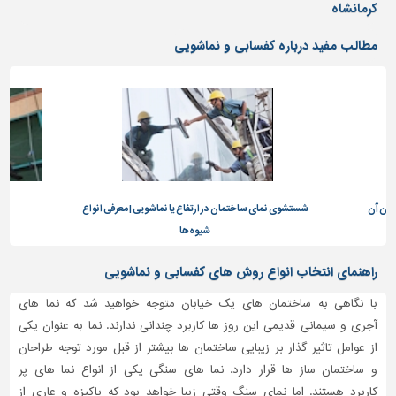
دیوارپوش،
کرمانشاه
کفپوش
و
مطالب مفید درباره کفسابی و نماشویی
سنگ
سرویس
بهداشتی
ابزار،یراق
و
ماشین
آلات
دادن آن
شستشوی نمای ساختمان در ارتفاع یا نماشویی | معرفی انواع
شیوه‌ها
برقی،روشنایی،ایمنی
محوطه
راهنمای انتخاب انواع روش های کفسابی و نماشویی
سازی
و
با نگاهی به ساختمان های یک خیابان متوجه خواهید شد که نما های
نما
آجری و سیمانی قدیمی این روز ها کاربرد چندانی ندارند. نما به عنوان یکی
از عوامل تاثیر گذار بر زیبایی ساختمان ها بیشتر از قبل مورد توجه طراحان
ساخت
و ساختمان ساز ها قرار دارد. نما های سنگی یکی از انواع نما های پر
و
ساز
کاربرد هستند. اما نمای سنگ وقتی زیبا خواهد بود که پاکیزه و عاری از