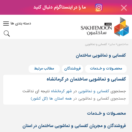
ما را در اینستاگرام دنبال کنید
دکوراسیون
داخلی
دسته بندی ها
بتن
و
فراورده
ساختمون
سایر
کفسابی و نماشویی
های
بتنی
کفسابی و نماشویی ساختمان
درب
محصـولات و خـدمات
فروشندگان
مطالب مرتبط
و
پنجره
کفسابی و نماشویی ساختمان در کرمانشاه
مصالح
جستجوی
کفسابی و نماشویی
در
شهر کرمانشاه
نتیجه ای نداشت
ساختمانی
جستجوی کفسابی و نماشویی در
همه استان ها (کل کشور)
پله،
نرده
محصـولات و خـدمات
و
حفاظ
فروشندگان و مجریان کفسابی و نماشویی ساختمان در استان