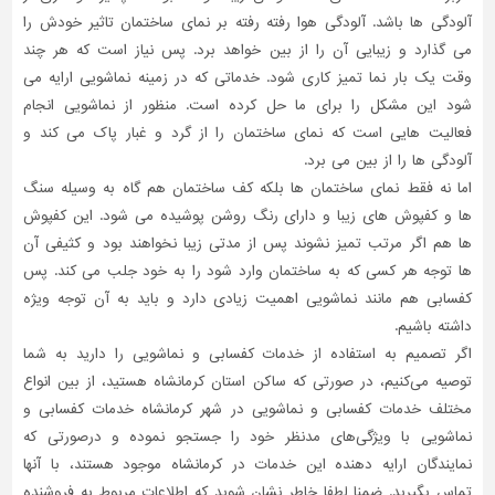
آلودگی ها باشد. آلودگی هوا رفته رفته بر نمای ساختمان تاثیر خودش را
تاسیسات
می گذارد و زیبایی آن را از بین خواهد برد. پس نیاز است که هر چند
ساختمان
وقت یک بار نما تمیز کاری شود. خدماتی که در زمینه نماشویی ارایه می
شهرسازی،
شود این مشکل را برای ما حل کرده است. منظور از نماشویی انجام
ترافیک
فعالیت هایی است که نمای ساختمان را از گرد و غبار پاک می کند و
و
آلودگی ها را از بین می برد.
سازه
اما نه فقط نمای ساختمان ها بلکه کف ساختمان هم گاه به وسیله سنگ
سایر
ها و کفپوش های زیبا و دارای رنگ روشن پوشیده می شود. این کفپوش
ها هم اگر مرتب تمیز نشوند پس از مدتی زیبا نخواهند بود و کثیفی آن
ها توجه هر کسی که به ساختمان وارد شود را به خود جلب می کند. پس
کفسابی هم مانند نماشویی اهمیت زیادی دارد و باید به آن توجه ویژه
داشته باشیم.
اگر تصمیم به استفاده از خدمات کفسابی و نماشویی را دارید به شما
توصیه می‌کنیم، در صورتی که ساکن استان کرمانشاه هستید، از بین انواع
مختلف خدمات کفسابی و نماشویی در شهر کرمانشاه خدمات کفسابی و
نماشویی با ویژگی‌های مدنظر خود را جستجو نموده و درصورتی‌ که
نمایندگان ارایه دهنده این خدمات در کرمانشاه موجود هستند، با آنها
تماس بگیرید. ضمنا لطفا خاطر نشان شوید که اطلاعات مربوط به فروشنده