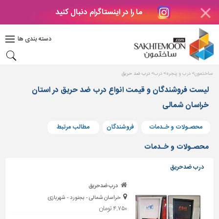
ما را در اینستاگرام دنبال کنید
دکوراسیون
داخلی
دسته بندی ها
بتن
و
فراورده
ساختمون
درب و پنجره
درب
درب ضد حریق
های
بتنی
لیست فروشندگان و قیمت انواع درب ضد حریق در استان
خراسان شمالی
درب
و
پنجره
محصـولات و خـدمات
فروشندگان
مطالب مرتبط
مصالح
محصـولات و خـدمات
ساختمانی
درب ضد حریق
پله،
نرده
درب ضدحریق
و
خراسان شمالی - بجنورد - شهربازی
حفاظ
۴,۷۵۰ تومان