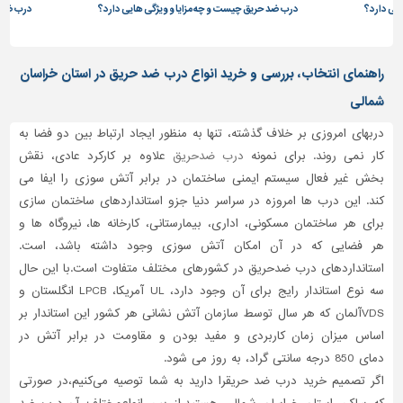
یی دارد؟
درب ضد حریق چیست و چه مزایا و ویژگی هایی دارد؟
درب ضد ح
راهنمای انتخاب، بررسی و خرید انواع درب ضد حریق در استان خراسان
شمالی
دربهای امروزی بر خلاف گذشته، تنها به منظور ایجاد ارتباط بین دو فضا به
کار نمی روند. برای نمونه
درب ضدحریق
علاوه بر کارکرد عادی، نقش
بخش غیر فعال سیستم ایمنی ساختمان در برابر آتش سوزی را ایفا می
کند. این درب ها امروزه در سراسر دنیا جزو استانداردهای ساختمان سازی
برای هر ساختمان مسکونی، اداری، بیمارستانی، کارخانه ها، نیروگاه ها و
هر فضایی که در آن امکان آتش سوزی وجود داشته باشد، است.
استانداردهای درب ضدحریق در کشورهای مختلف متفاوت است
.
با این حال
سه نوع استاندار رایج برای آن وجود دارد،
UL
آمریکا،
LPCB
انگلستان و
VDS
آلمان که هر سال توسط سازمان آتش نشانی هر کشور این استاندار بر
اساس میزان زمان کاربردی و مفید بودن و مقاومت در برابر آتش در
دمای 850 درجه سانتی گراد، به روز می شود.
اگر تصمیم خرید درب ضد حریقرا دارید به شما توصیه می‌کنیم،در صورتی