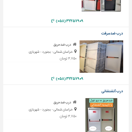
دیوارپوش،
کفپوش
و
سنگ
۳۲۲۵۷۹۰۹ (۰۵۸)
سرویس
درب ضدسرقت
بهداشتی
درب ضدحریق
ابزار،یراق
خراسان شمالی - بجنورد - شهربازی
و
۴,۷۵۰ تومان
ماشین
آلات
برقی،روشنایی،ایمنی
۳۲۲۵۷۹۰۹ (۰۵۸)
محوطه
درب آتشنشانی
سازی
و
درب ضدحریق
نما
خراسان شمالی - بجنورد - شهربازی
۴,۷۵۰ تومان
ساخت
و
ساز