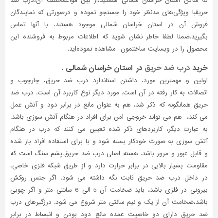
که ساکن استان خراسان شمالی هستید،از بین انواعمختلف آن،درب ضد
حریقبا ویژگی‌های مدنظر خود را جستجو نموده و درصورتی‌ که نمایندگان
فروش آن در استان خراسان شمالی موجود هستند، با آنها تماس
بگیرید.ضمنا لطفا خاطر نشان شوید که اطلاعات مربوط به فروشنده این
محصول را در وبسایت ساختمون مشاهده نموده‌اید.
خرید
درب ضد حریق
در استان خراسان شمالی .
اولین و مهمترین مورد، داشتن استاندارد درب ضد حریق، چارچوب و
اتصالات به کار رفته در آن است. مورد دیگر نوع کاربرد آن است. درب ضد
حریق همانگونه که ذکر شد، هم به عنوان مانع در برابر دود و آتش عمل
می کند، هم می تواند خروجی امن برای افراد در هنگام آتش سوزی باشد.
به عبارت دیگر، کاربردهای ذکر شده تعیین می کنند که درب در هنگام
آتش سوزی به صورت خودکار بسته شود و با برای استفاده افراد باز شده
و قابل عبور و مرور باشد. هسته اصلی درب ضد حریق،پشم سنگ است که
مقاومت بسیار بالایی در برابر حرارت دارد و از طریق شبکه فلزی خاصی،
در داخل درب ضد حریق ثابت نگه داشته می شود. اگر جنس روکش
بیرونی در فلزی باشد، باید ضخامت آن 5 الی 6 سانتی متر و اگر چوبی
باشد،ضخامت آن از یک و نیم سانتی متر شروع می شود. درزگیرهای درب
ضد حریق دارای دو خاصیت عمده مانع دود بودن و انبساط در برابر