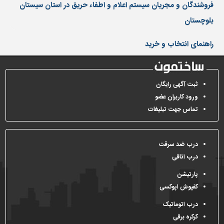
دیوارپوش،
فروشندگان و مجریان سیستم اعلام و اطفاء حریق در استان سیستان
کفپوش
بلوچستان
و
سنگ
راهنمای انتخاب و خرید
سرویس
بهداشتی
ابزار،یراق
ثبت آگهی رایگان
و
ورود کاربران عضو
ماشین
تماس جهت تبلیغات
آلات
برقی،روشنایی،ایمنی
درب ضد سرقت
محوطه
درب اتاقی
سازی
و
پارتیشن
نما
کفپوش اپوکسی
ساخت
درب اتوماتیک
و
کرکره برقی
ساز