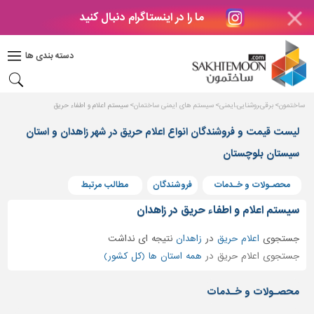
ما را در اینستاگرام دنبال کنید
دکوراسیون
داخلی
دسته بندی ها
بتن
و
فراورده
ساختمون
برقی،روشنایی،ایمنی
سیستم های ایمنی ساختمان
سیستم اعلام و اطفاء حریق
های
بتنی
لیست قیمت و فروشندگان انواع اعلام حریق در شهر زاهدان و استان
درب
سیستان بلوچستان
و
پنجره
محصـولات و خـدمات
فروشندگان
مطالب مرتبط
مصالح
سیستم اعلام و اطفاء حریق در زاهدان
ساختمانی
جستجوی
اعلام حریق
در
زاهدان
نتیجه ای نداشت
پله،
جستجوی اعلام حریق در
همه استان ها (کل کشور)
نرده
و
محصـولات و خـدمات
حفاظ