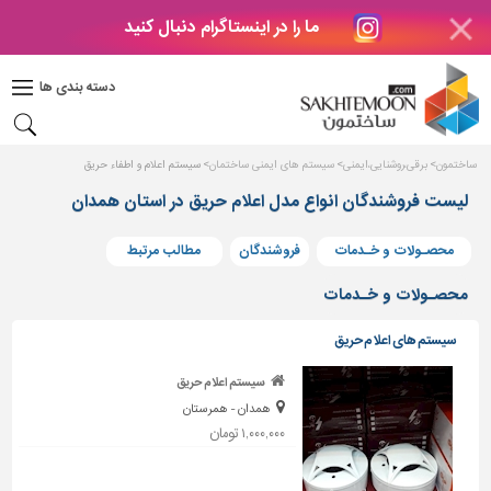
ما را در اینستاگرام دنبال کنید
دکوراسیون
داخلی
دسته بندی ها
بتن
و
فراورده
ساختمون
برقی،روشنایی،ایمنی
سیستم های ایمنی ساختمان
سیستم اعلام و اطفاء حریق
های
بتنی
لیست فروشندگان انواع مدل اعلام حریق در استان همدان
درب
محصـولات و خـدمات
فروشندگان
مطالب مرتبط
و
پنجره
محصـولات و خـدمات
مصالح
سیستم های اعلام حریق
ساختمانی
سیستم اعلام حریق
پله،
همدان - همرستان
نرده
و
۱,۰۰۰,۰۰۰ تومان
حفاظ