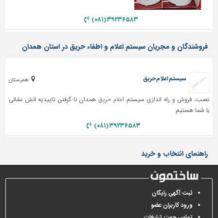
دیوارپوش،
کفپوش
۳۹۲۳۶۵۸۳ (۰۸۱)
و
سنگ
فروشندگان و مجریان سیستم اعلام و اطفاء حریق در استان همدان
سرویس
بهداشتی
سیستم اعلام حریق
ابزار،یراق
همرستان
و
نصب، فروش و راه اندازی سیستم
اعلام حریق
همدان تا گرفتن تاییدیه اتش نشانی
ماشین
آلات
با شما هستیم
۳۹۲۳۶۵۸۳ (۰۸۱)
برقی،روشنایی،ایمنی
محوطه
راهنمای انتخاب و خرید
سازی
و
نما
ثبت آگهی رایگان
ساخت
و
ورود کاربران عضو
ساز
تماس جهت تبلیغات