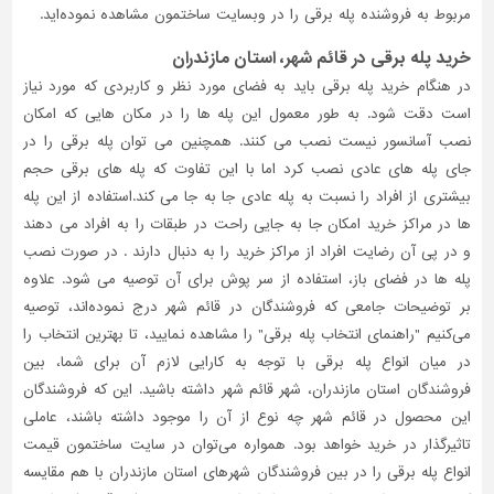
مربوط به فروشنده پله برقی را در وبسایت ساختمون مشاهده نموده‌اید.
تاسیسات
خرید پله برقی در قائم شهر، استان مازندران
ساختمان
در هنگام خرید پله برقی باید به فضای مورد نظر و کاربردی که مورد نیاز
شهرسازی،
است دقت شود. به طور معمول این پله ها را در مکان هایی که امکان
ترافیک
نصب آسانسور نیست نصب می کنند. همچنین می توان پله برقی را در
و
سازه
جای پله های عادی نصب کرد اما با این تفاوت که پله های برقی حجم
بیشتری از افراد را نسبت به پله عادی جا به جا می کند.استفاده از این پله
سایر
ها در مراکز خرید امکان جا به جایی راحت در طبقات را به افراد می دهند
و در پی آن رضایت افراد از مراکز خرید را به دنبال دارند . در صورت نصب
پله ها در فضای باز، استفاده از سر پوش برای آن توصیه می شود. علاوه
بر توضیحات جامعی که فروشندگان در قائم شهر درج نموده‌اند، توصیه
می‌کنیم "راهنمای انتخاب پله برقی" را مشاهده نمایید، تا بهترین انتخاب را
در میان انواع پله برقی با توجه به کارایی لازم آن برای شما، بین
فروشندگان استان مازندران، شهر قائم شهر داشته باشید. این که فروشندگان
این محصول در قائم شهر چه نوع از آن را موجود داشته باشند، عاملی
تاثیر‌گذار در خرید خواهد بود. همواره می‌توان در سایت ساختمون قیمت
انواع پله برقی را در بین فروشندگان شهرهای استان مازندران با هم مقایسه