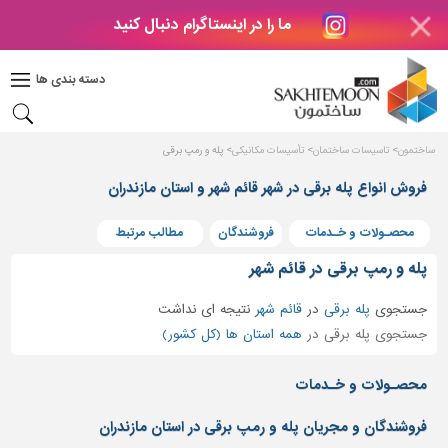
ما را در اینستاگرام دنبال کنید
دکوراسیون
داخلی
دسته بندی ها
بتن
و
فراورده
ساختمون
تاسیسات ساختمان
تأسیسات مکانیکی
پله و رمپ برقی
های
بتنی
فروش انواع پله برقی در شهر قائم شهر و استان مازندران
درب
محصـولات و خـدمات
فروشندگان
مطالب مرتبط
و
پنجره
پله و رمپ برقی در قائم شهر
مصالح
جستجوی
پله برقی
در
قائم شهر
نتیجه ای نداشت
ساختمانی
جستجوی پله برقی در
همه استان ها (کل کشور)
پله،
نرده
محصـولات و خـدمات
و
حفاظ
فروشندگان و مجریان پله و رمپ برقی در استان مازندران