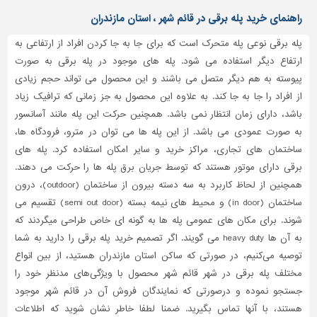
دیوارپوش،
راهنمای خرید پله برقی در قائم شهر ، استان مازندران
کفپوش
و
پله برقی نوعی پله متحرک است که برای جا به جا کردن افراد از ارتفاعی به
سنگ
ارتفاع دیگر استفاده می شود. پله های موجود در پله برقی به صورت
سرویس
پیوسته به هم دیگر متصل می باشند و این محصول می تواند حجم زیادی
بهداشتی
از افراد را جا به جا کند. به علاوه این محصول به جز زمانی که ترافیک زیاد
باشد، دارای زمان انتظار نمی باشد. همچنین حرکت این پله مانند آسانسور
ابزار،یراق
و
به صورت عمودی می باشد. از این پله ها می توان در مترو، فرودگاه ها،
ماشین
ساختمان های تجاری، مراکز خرید و سایر امکان استفاده کرد. پله های
آلات
برقی دارای موتور هستند که توسط جریان برق پله ها را حرکت می دهند.
همچنین از لحاظ کاربرد به سه دسته بیرون از ساختمان (outdoor)، درون
برقی،روشنایی،ایمنی
ساختمان (in door) و محیط های نیمه بسته (semi out door) تقسیم می
محوطه
شوند. برای مکان های عمومی پله ها به گونه ای خاص طراحی میگردند که
سازی
به آن ها heavy duty می گویند. اگر تصمیم خرید پله برقی را دارید به شما
و
توصیه می‌کنیم، در صورتی که ساکن استان مازندران هستید، از بین انواع
نما
مختلف پله برقی در شهر قائم شهر محصول با ویژگی‌های مدنظر خود را
ساخت
جستجو نموده و درصورتی‌ که نمایندگان فروش آن در قائم شهر موجود
و
هستند، با آنها تماس بگیرید. ضمنا لطفا خاطر نشان شوید که اطلاعات
ساز