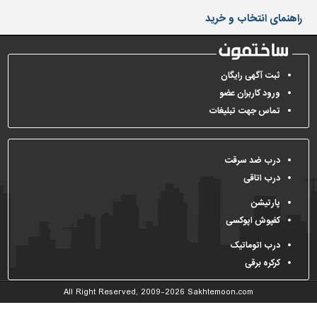
دیوارپوش،
راهنمای انتخاب و خرید
کفپوش
و
سنگ
سرویس
ثبت آگهی رایگان
بهداشتی
ورود کاربران عضو
تماس جهت تبلیغات
ابزار،یراق
و
ماشین
آلات
درب ضد سرقت
درب اتاقی
برقی،روشنایی،ایمنی
پارتیشن
محوطه
کفپوش اپوکسی
سازی
و
درب اتوماتیک
نما
کرکره برقی
ساخت
All Right Reserved, 2009-2026
Sakhtemoon.com
و
ساز