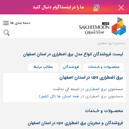
ما را در اینستاگرام دنبال کنید
دکوراسیون
داخلی
دسته بندی ها
بتن
و
فراورده
ساختمون
برق اضطراری
های
بتنی
لیست فروشندگان انواع مدل برق اضطراری در استان اصفهان
درب
محصـولات و خـدمات
فروشندگان
مطالب مرتبط
و
پنجره
برق اضطراری ups در استان اصفهان
مصالح
جستجوی
برق اضطراری
در
نتیجه ای نداشت
ساختمانی
جستجوی برق اضطراری در
همه استان ها (کل کشور)
پله،
نرده
محصـولات و خـدمات
و
حفاظ
فروشندگان و مجریان برق اضطراری ups در استان اصفهان