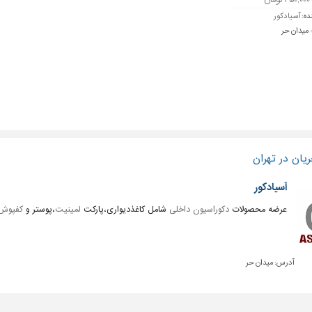
ده:
آسیادکور
- میدان حر
یان در تهران
آسیادکور
عرضه محصولات
دکوراسیون داخلی
شامل کاغذدیواری،پارکت
لمینیت
،پوستر و
کفپوش
آدرس:
میدان حر