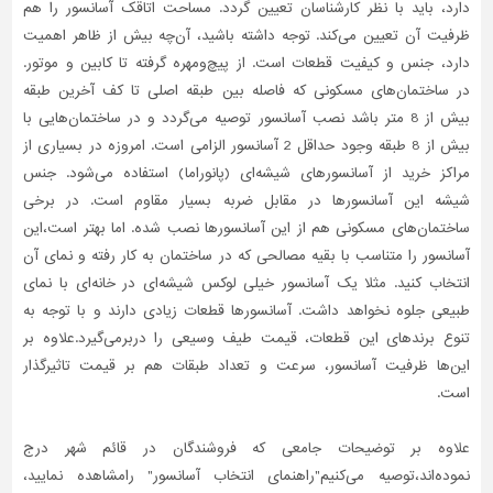
دارد، باید با نظر کارشناسان تعیین گردد. مساحت اتاقک آسانسور را هم
ظرفیت آن تعیین می‌کند. توجه داشته باشید، آن‌چه بیش از ظاهر اهمیت
دارد، جنس و کیفیت قطعات است. از پیچ‌و‌مهره گرفته تا کابین و موتور.
در ساختمان‌‌های مسکونی که فاصله بین طبقه اصلی تا کف آخرین طبقه
بیش از 8 متر باشد نصب آسانسور توصیه می‌گردد و در ساختمان‌هایی با
بیش از 8 طبقه وجود حداقل 2 آسانسور الزامی است. امروزه در بسیاری از
مراکز خرید از آسانسورهای شیشه‌ای (پانوراما) استفاده می‌شود. جنس
شیشه این آسانسورها در مقابل ضربه بسیار مقاوم است. در برخی
ساختمان‌های مسکونی هم از این آسانسورها نصب شده. اما بهتر است،این
آسانسور را متناسب با بقیه مصالحی که در ساختمان به کار رفته و نمای آن
انتخاب کنید. مثلا یک آسانسور خیلی لوکس شیشه‌ای در خانه‌ای با نمای
طبیعی جلوه نخواهد داشت. آسانسورها قطعات زیادی دارند و با توجه به
تنوع برندهای این قطعات، قیمت طیف وسیعی را دربرمی‌گیرد.علاوه بر
این‌ها ظرفیت آسانسور، سرعت و تعداد طبقات هم بر قیمت تاثیرگذار
است.
علاوه بر توضیحات جامعی که فروشندگان در قائم شهر درج
نموده‌اند،توصیه می‌کنیم"راهنمای انتخاب آسانسور" رامشاهده نمایید،