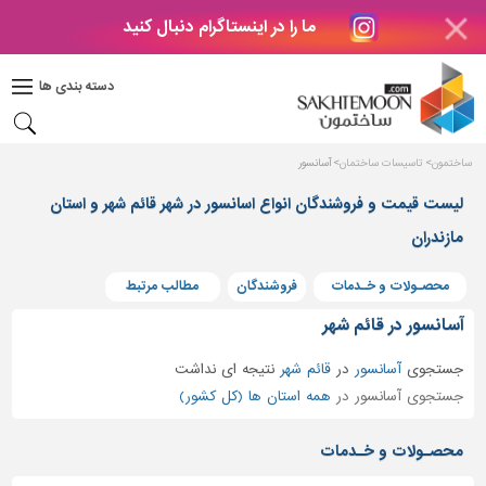
ما را در اینستاگرام دنبال کنید
دکوراسیون
داخلی
دسته بندی ها
بتن
و
فراورده
ساختمون
تاسیسات ساختمان
آسانسور
های
بتنی
لیست قیمت و فروشندگان انواع اسانسور در شهر قائم شهر و استان
مازندران
درب
و
پنجره
محصـولات و خـدمات
فروشندگان
مطالب مرتبط
مصالح
آسانسور در قائم شهر
ساختمانی
جستجوی
آسانسور
در
قائم شهر
نتیجه ای نداشت
پله،
جستجوی آسانسور در
همه استان ها (کل کشور)
نرده
و
محصـولات و خـدمات
حفاظ