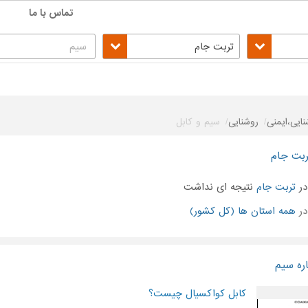
تماس با ما
تربت جام
نایی،ایمنی
روشنایی
سیم و کابل
ربت جام
ر
تربت جام
نتیجه ای نداشت
در
همه استان ها (کل کشور)
ره سیم
کابل کواکسیال چیست؟