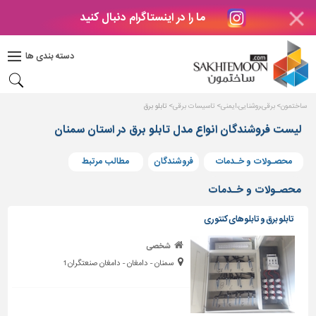
ما را در اینستاگرام دنبال کنید
دکوراسیون
داخلی
دسته بندی ها
بتن
و
فراورده
ساختمون
برقی،روشنایی،ایمنی
تاسیسات برقی
تابلو برق
های
بتنی
لیست فروشندگان انواع مدل تابلو برق در استان سمنان
درب
محصـولات و خـدمات
فروشندگان
مطالب مرتبط
و
پنجره
محصـولات و خـدمات
مصالح
تابلو برق و تابلوهای کنتوری
ساختمانی
شخصی
پله،
سمنان - دامغان - دامغان صنعتگران 1
نرده
و
حفاظ