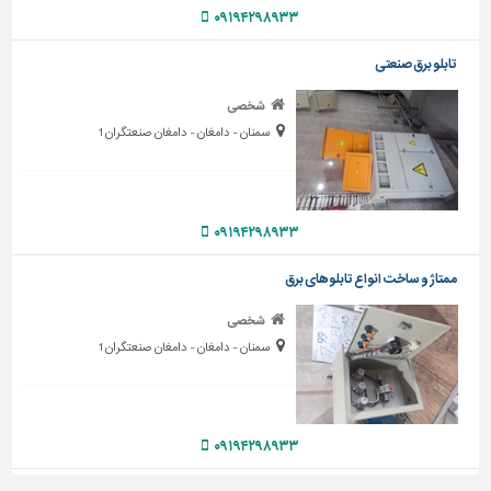
دیوارپوش،
۰۹۱۹۴۲۹۸۹۳۳
کفپوش
و
تابلو برق صنعتی
سنگ
شخصی
سرویس
سمنان - دامغان - دامغان صنعتگران 1
بهداشتی
ابزار،یراق
و
ماشین
۰۹۱۹۴۲۹۸۹۳۳
آلات
ممتاژ و ساخت انواع تابلوهای برق
برقی،روشنایی،ایمنی
شخصی
محوطه
سمنان - دامغان - دامغان صنعتگران 1
سازی
و
نما
ساخت
۰۹۱۹۴۲۹۸۹۳۳
و
ساز