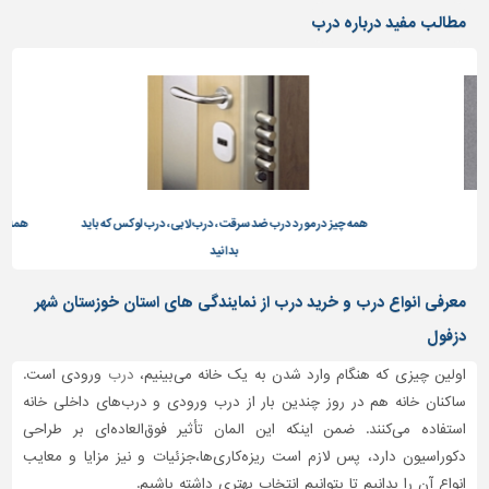
دیوارپوش،
مطالب مفید درباره درب
کفپوش
و
سنگ
سرویس
بهداشتی
ابزار،یراق
و
ماشین
همه چیز در مورد درب ضد سرقت، درب لابی، درب لوکس که باید
همه چیز د
آلات
بدانید
برقی،روشنایی،ایمنی
معرفی انواع درب و خرید درب از نمایندگی های استان خوزستان شهر
محوطه
دزفول
سازی
و
اولین چیزی که هنگام وارد شدن به یک خانه می‌بینیم،
درب
ورودی است.
نما
ساکنان خانه هم در روز چندین بار از درب ورودی و درب‌های داخلی خانه
استفاده می‌کنند. ضمن اینکه این المان تأثیر فوق‌العاده‌ای بر طراحی
ساخت
دکوراسیون دارد، پس لازم است ریزه‌کاری‌ها،جزئیات و نیز مزایا و معایب
و
ساز
انواع آن را بدانیم تا بتوانیم انتخاب بهتری داشته باشیم.