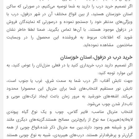
اگر تصمیم خرید درب را دارید به شما توصیه می‌کنیم، در صورتی که ساکن
تاسیسات
استان خوزستان هستید، از بین انواع مختلف آن در شهر دزفول، درب با
ساختمان
ویژگی‌های مدنظر خود را جستجو نموده و درصورتی‌ که نمایندگان فروش
شهرسازی،
در دزفول موجود هستند، با آن‌ها تماس بگیرید. ضمنا لطفا خاطر نشان
ترافیک
شوید که اطلاعات مربوط به فروشنده این محصول را در وبسایت
و
ساختمون مشاهده نموده‌اید.
سازه
خرید درب در دزفول، استان خوزستان
سایر
اگر تصمیم دارید درب خریداری کنید یا در فعلی منزل‌تان را عوض کنید، به
این موارد توجه کنید:
جهت تابش آفتاب: اگر درب شما به سمت شرق، غرب یا جنوب است،
تابش نور مستقیم انتخاب‌های شما برای متریال این محصولرا محدود
می‌کند. اشعه‌های خورشید به مرور زمان باعث ایجاد ترک‌های مویی و
تاب‌دار شدن چوب می‌شود.
انتخاب متریال مناسب: فایبر گلاس، چوب و یک نوع گیاه پیوندی
لایه‌لایه(هیبرید) سه نوع از رایج‌ترین مصالح هستند.گزینه‌های دیگری مانند
فلز و شیشه هم وجود دارند.بین سه متریال ذکر شده،انواع چوبی از همه
گران‌تر و پرطرفدارتر هستند. درب‌های هیبریدی، شبیه به نوع چوبی هستند