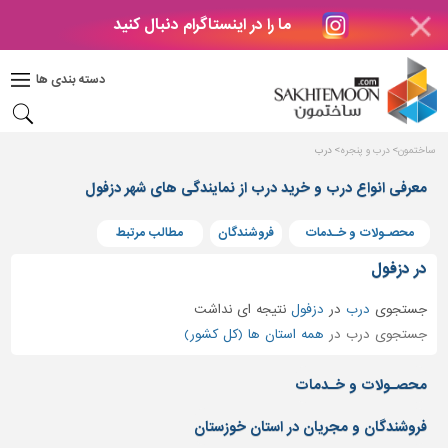
ما را در اینستاگرام دنبال کنید
دکوراسیون
داخلی
دسته بندی ها
بتن
و
فراورده
ساختمون
درب و پنجره
درب
های
بتنی
معرفی انواع درب و خرید درب از نمایندگی های شهر دزفول
درب
محصـولات و خـدمات
فروشندگان
مطالب مرتبط
و
پنجره
در دزفول
مصالح
جستجوی
درب
در
دزفول
نتیجه ای نداشت
ساختمانی
جستجوی درب در
همه استان ها (کل کشور)
پله،
نرده
محصـولات و خـدمات
و
حفاظ
فروشندگان و مجریان در استان خوزستان