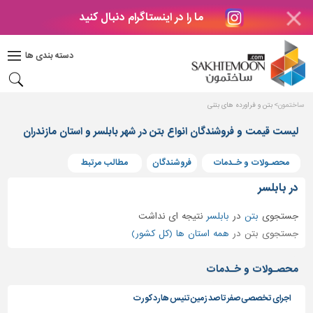
ما را در اینستاگرام دنبال کنید
دکوراسیون
داخلی
دسته بندی ها
بتن
و
فراورده
ساختمون
بتن و فراورده های بتنی
های
بتنی
لیست قیمت و فروشندگان انواع بتن در شهر بابلسر و استان مازندران
درب
محصـولات و خـدمات
فروشندگان
مطالب مرتبط
و
پنجره
در بابلسر
مصالح
جستجوی
بتن
در
بابلسر
نتیجه ای نداشت
ساختمانی
جستجوی بتن در
همه استان ها (کل کشور)
پله،
نرده
محصـولات و خـدمات
و
حفاظ
اجرای تخصصی صفر تا صد زمین تنیس هارد کورت