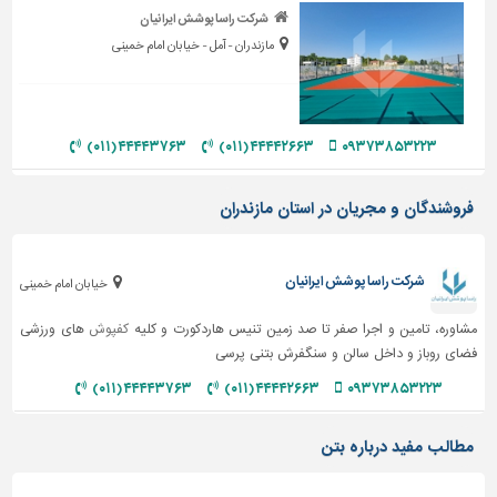
دیوارپوش،
شرکت راسا پوشش ایرانیان
کفپوش
مازندران - آمل - خیابان امام خمینی
و
سنگ
سرویس
بهداشتی
۴۴۴۴۳۷۶۳ (۰۱۱)
۴۴۴۴۲۶۶۳ (۰۱۱)
۰۹۳۷۳۸۵۳۲۲۳
ابزار،یراق
و
فروشندگان و مجریان در استان مازندران
ماشین
آلات
شرکت راسا پوشش ایرانیان
خیابان امام خمینی
برقی،روشنایی،ایمنی
مشاوره، تامین و اجرا صفر تا صد زمین تنیس هاردکورت و کلیه
کفپوش
های ورزشی
محوطه
فضای روباز و داخل سالن و سنگفرش بتنی پرسی
سازی
و
۴۴۴۴۳۷۶۳ (۰۱۱)
۴۴۴۴۲۶۶۳ (۰۱۱)
۰۹۳۷۳۸۵۳۲۲۳
نما
ساخت
مطالب مفید درباره بتن
و
ساز