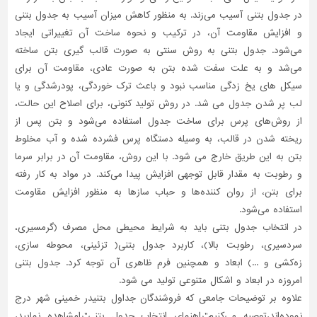
در جدول بتنی آسیب می‌زند. به منظور کاهش میزان آسیب به جدول بتنی
و افزایش مقاومت آن، در ترکیب و نحوه ساخت آن تغییراتی ایجاد
می‌شود. جدول بتنی به روش سنتی به صورت قالب گیری بتن ساخته
می‌شد و به علت سفت شده بتن به صورت عادی، مقاومت آن برای
سیکل های یخ زدگی مناسب نبود و باعث ترک خوردگی، پودر‌شدگی و یا
لب پر شدن جدول می شد. در روش تولید کنونی، برای اصلاح این حالت،
از روش‌های پرس برای ساخت جدول استفاده می‌شود و بتن پس از
ریخته شدن در قالب، به وسیله دستگاه پرس فشرده شده و آب مخلوط
بتن به این طریق خارج می شود. با این روش، مقاومت آن در برابر سرما
و رطوبت به مقدار قابل توجهی افزایش پیدا می‌کند. در مواد به کار رفته
برای بتن، از روان کننده‌ها و حباب سازها به منظور افزایش مقاومت
استفاده می‌شود.
در انتخاب جدول بتنی باید به شرایط محیطی محل مصرف (گرمسیری،
سردسیری، رطوبت بالا)، کاربرد جدول بتنی( تزئینی، محوطه سازی،
زه‌کشی و ...) ابعاد و همچنین فرم ظاهری آن توجه کرد. جدول بتنی
امروزه در ابعاد و اشکال متنوعی تولید می شود.
علاوه بر توضیحات جامعی که فروشندگان جداول بتنیدر خمینی شهر درج
نموده‌اند،توصیه می‌کنیم"راهنمای انتخاب جدول بتنی"رامشاهده نمایید،