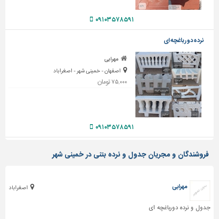
دیوارپوش،
کفپوش
۰۹۱۰۳۵۷۸۵۹۱
و
سنگ
نرده دورباغچه ای
سرویس
مهرابی
بهداشتی
اصفهان - خمینی شهر - اصغراباد
ابزار،یراق
۷۵,۰۰۰ تومان
و
ماشین
آلات
۰۹۱۰۳۵۷۸۵۹۱
برقی،روشنایی،ایمنی
محوطه
فروشندگان و مجریان جدول و نرده بتنی در خمینی شهر
سازی
و
نما
مهرابی
اصغراباد
ساخت
و
جدول و نرده دورباغچه ای
ساز