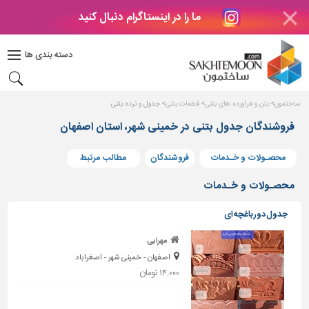
ما را در اینستاگرام دنبال کنید
دکوراسیون
داخلی
دسته بندی ها
بتن
و
فراورده
ساختمون
بتن و فراورده های بتنی
قطعات بتنی
جدول و نرده بتنی
های
بتنی
فروشندگان جدول بتنی در خمینی شهر، استان اصفهان
درب
محصـولات و خـدمات
فروشندگان
مطالب مرتبط
و
پنجره
محصـولات و خـدمات
مصالح
جدول دورباغچه ای
ساختمانی
مهرابی
پله،
اصفهان - خمینی شهر - اصغراباد
نرده
و
۱۴,۰۰۰ تومان
حفاظ