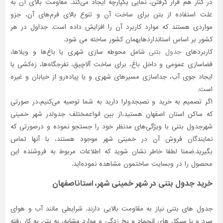
در کنار هم قرار گرفتن، نمایی یکپارچه ایجاد می‌کند. مقاومت بالای آن به
علت استفاده از بتن برای ساخت آن و تنوع بالای فرم‌های آن، جزو
مواردی‌ هستند که موارد کاربرد آن را افزایش داده است. جداول در هر
کشور بر اساس استانداردهایهمان کشور ساخته می شود.
کاربردهای
جدول بتنی
شامل محوطه سازی شهری یا باغ‌ها و ویلاها،
فضاسازی عمومی و داخل باغ، برای ساخت آلاچیق، تفرجگاه‌ها، زه‌کشی یا
ایجاد جوی آب، جداسازی مسیرهای شهری و یا پیاده‌رو از خیابان و غیره
است.
اگر تصمیم به خرید و نصبجدولرا دارید به شما توصیه می‌کنیم،در صورتی
که ساکن استان اصفهان هستید،از بین انواعمختلف جدولدر شهر خمینی
شهرجدول بتنی با ویژگی‌های مدنظر خود را جستجو نموده و درصورتی‌ که
نمایندگان فروش آن در خمینی شهر موجود هستند، با آنها تماس
بگیرید.ضمنا لطفا خاطر نشان شوید که اطلاعات مربوط به فروشنده این
محصول را در وبسایت ساختمون مشاهده نموده‌اید.
خرید جدول بتنی در شهر خمینی شهر، استاناصفهان
جدول های بتنی نیاز به مقاومت بالایی دارند. شرایطی مانند آب و هوای
سرد و یا سیکل های انجماد و یخ زدگی و موارد مشابه، به بتن به کار رفته