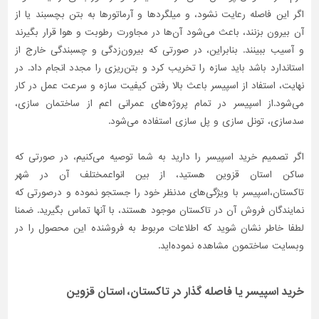
اگر این فاصله رعایت نشود، و میلگردها و آرماتورها به بتن بچسبند یا از
تاسیسات
آن بیرون بزنند، باعث می‌شود آن‌ها در مجاورت رطوبت و هوا قرار بگیرند
ساختمان
و آسیب ببینند. بنابراین، در صورتی که بیرون‌زدگی و چسبندگی خارج از
شهرسازی،
استاندارد باشد باید سازه را تخریب کرد و بتن‌ریزی را مجدد انجام داد. در
ترافیک
نهایت، استفاد از اسپیسر باعث بالا رفتن کیفیت سازه و سرعت عمل در کار
و
می‌شود.از اسپیسر در تمام پروژه‌های عمرانی اعم از ساختمان سازی،
سازه
سدسازی، تونل سازی و پل سازی استفاده می‌شود.
سایر
اگر تصمیم خرید اسپیسر را دارید به شما توصیه می‌کنیم، در صورتی که
ساکن استان قزوین هستید، از بین انواعمختلف آن در شهر
تاکستان،اسپیسر با ویژگی‌های مدنظر خود را جستجو نموده و درصورتی‌ که
نمایندگان فروش آن در تاکستان موجود هستند، با آنها تماس بگیرید. ضمنا
لطفا خاطر نشان شوید که اطلاعات مربوط به فروشنده این محصول را در
وبسایت ساختمون مشاهده نموده‌اید.
خرید اسپیسر یا فاصله گذار در تاکستان، استان قزوین