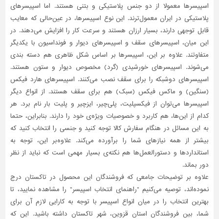
اسپیسرها معمولا از دو جنس پلاستیکی و بتنی هستند. اما اسپیسرهای
پلاستیکی در ایران معمول‌ترند. این نوع اسپیسرها، در عین‌حالی که معایب
قابل توجهی دارند، بسیار ارزان هستند و سرعت کار را افزایش می‌دهند. در
این میان، اسپیسرهای سقف و اسپیسرهای دیوار و فونداسیون با یکدیگر
متفاوتند. علاوه بر این، اسپیسرها بر اساس شکل ظاهری هم دسته بندی
می‌شوند. اسپیسرهای خورشیدی (گرد) مخصوص دیوار و ستون هستند.
اسپیسرهای دوشبکه را برای سقف نصب می‌کنند. اسپیسرهای هارد فیکس
(سنگین) و ماکس فیکس (سبک) هم برای سقف هستند. از انواع دیگر
اسپیسرها می‌توان از فیکسپلیت، پلی‌چیر، ایزچیر و پلیت بار نام برد. هر
کدام از این‌ها، هم کاربرد و خصوصیات ویژه‌ی خود را دارند. بنابراین، حتما
به این مسائل در هنگام سفارش کالا توجه کنید و جنسی را انتخاب کنید که
بیشتر از همه نیازهای شما را برآورده می‌کند. علاوه‌بر این، توجه به
استانداردها و دستورالعمل‌ها هم نکته‌ی بسیار مهمی است که نباید از نظر
دور بماند.
علاوه بر توضیحات جامعی که فروشندگان این محصول در تاکستان درج
نموده‌اند، توصیه می‌کنیم "راهنمای انتخاب اسپیسر" را مشاهده نمایید، تا
بهترین انتخاب را در میان انواع اسپیسر با توجه به کارایی لازم آن برای
شما، بین فروشندگان استان قزوین، شهر تاکستان داشته باشید. این که