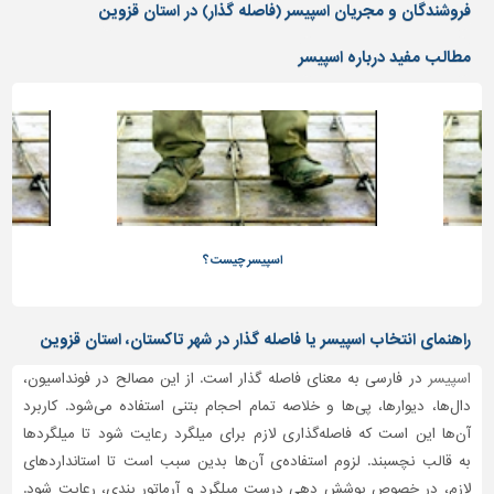
دیوارپوش،
فروشندگان و مجریان اسپیسر (فاصله گذار) در استان قزوین
کفپوش
و
مطالب مفید درباره اسپیسر
سنگ
سرویس
بهداشتی
ابزار،یراق
و
ماشین
آلات
اسپیسر چیست؟
برقی،روشنایی،ایمنی
محوطه
راهنمای انتخاب اسپیسر یا فاصله گذار در شهر تاکستان، استان قزوین
سازی
اسپیسر
و
در فارسی به معنای فاصله گذار است. از این مصالح در فونداسیون،
نما
دال‌ها، دیوارها، پی‌ها و خلاصه تمام احجام بتنی استفاده می‌شود. کاربرد
آن‌ها این است که فاصله‌گذاری لازم برای میلگرد رعایت شود تا میلگرد‌ها
ساخت
به قالب نچسبند. لزوم استفاده‌ی آن‌ها بدین سبب است تا استانداردهای
و
ساز
لازم، در خصوص پوشش دهی درست میلگرد و آرماتور بندی، رعایت شود.