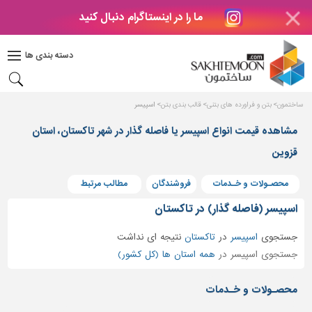
ما را در اینستاگرام دنبال کنید
دکوراسیون
داخلی
دسته بندی ها
بتن
و
فراورده
ساختمون
بتن و فراورده های بتنی
قالب بندی بتن
اسپیسر
های
بتنی
مشاهده قیمت انواع اسپیسر یا فاصله گذار در شهر تاکستان، استان
قزوین
درب
و
پنجره
محصـولات و خـدمات
فروشندگان
مطالب مرتبط
مصالح
اسپیسر (فاصله گذار) در تاکستان
ساختمانی
جستجوی
اسپیسر
در
تاکستان
نتیجه ای نداشت
پله،
جستجوی اسپیسر در
همه استان ها (کل کشور)
نرده
و
محصـولات و خـدمات
حفاظ