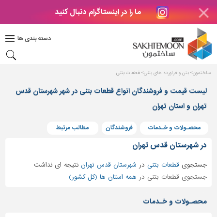
ما را در اینستاگرام دنبال کنید
دکوراسیون
داخلی
دسته بندی ها
بتن
و
فراورده
ساختمون
بتن و فراورده های بتنی
قطعات بتنی
های
بتنی
لیست قیمت و فروشندگان انواع قطعات بتنی در شهر شهرستان قدس
درب
تهران و استان تهران
و
پنجره
محصـولات و خـدمات
فروشندگان
مطالب مرتبط
مصالح
در شهرستان قدس تهران
ساختمانی
جستجوی
قطعات بتنی
در
شهرستان قدس تهران
نتیجه ای نداشت
پله،
جستجوی قطعات بتنی در
همه استان ها (کل کشور)
نرده
و
محصـولات و خـدمات
حفاظ