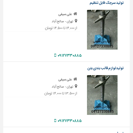
دیوارپوش،
تولید سرجک قابل تنظیم
کفپوش
و
علی سیفی
سنگ
تهران - صالح آباد
از ۱۴,۰۰۰ تا ۱۴,۵۰۰ تومان
سرویس
بهداشتی
ابزار،یراق
و
۰۹۱۲۷۳۳۰۸۸۵
ماشین
آلات
تولیدلوازم قالب بندی بتن
برقی،روشنایی،ایمنی
علی سیفی
تهران - صالح آباد
محوطه
از ۱۳,۵۰۰ تا ۱۴,۰۰۰ تومان
سازی
و
نما
ساخت
۰۹۱۲۷۳۳۰۸۸۵
و
ساز