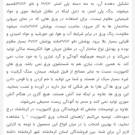
تشکیل دهنده آن، به سه دسته پلی استر، PVDF و نانو PVDFتقسیم
میشوند. رنگ پلی استر، به دلیل اینکه در مقابل شرایط جوی و مواد
شیمیایی مقاوم نیست، برای استفاده در ورق هایی که در نمای بیرونی
ساختمان ها به کار میرود، مناسب نیست. پوشش PVDFباعث میشود
مقاومت رنگ ورق در برابر شرایط آب و هوا، نور خورشید و مواد اسیدی و
قلیایی بسیار بالا برود. پوشش نانو PVDFمانند پوشش PVDF بسیار مقاوم
بوده و بهدلیل نوع ساختار آن، در مقابل جریان هوا، الکتریسته ساکن تولید
نمی‌کند و در نتیجه هیچگونه آلودگی و گرد غباری را به خود جذب نمی
کند. به همین علت، نیازی هم به شستشوی ورق نمی باشد. ورق های
کامپوزیت نسبت به سایر مصالح از قبیل شیشه، سیمان، سنگ گرانیت و
غیره بسیار سبک تر هستند و شما می توانید با خم کردن و یا قوس دادن
این ورق ها آن هارا به هر شکلی که نیاز دارید در آورده و نصب بنمایید.
این ورق ها، علاوه بر اینکه ضد آتش هستند، هیچ گازی در هنگام آتش
سوزی تولید نمی کنند و منجر به آلودگی زیست محیطی نمی‌شوند.
علاوه بر توضیحات جامعی که فروشندگان ورق کامپوزیت در کرمانشاه درج
نموده‌اند، توصیه می‌کنیم "راهنمای انتخاب ورق کامپوزیت " را مشاهده
نمایید، تا بهترین انتخاب را در میان انواع این محصول با توجه به کارایی
لازم آن برای شما، بین فروشندگان استان کرمانشاه، شهر کرمانشاه داشته