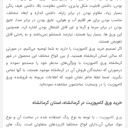
بودن، داشتن قابلیت شکل پذیری، داشتن مقاومت بالا، داشتن طیف رنگی
تاسیسات
بسیار زیاد، مقاوم بودن در برابر زلزله، داشتن اندازه و ابعاد مختلف،
ساختمان
مناسب بودن برای هر اقلیم آب و هوایی، عایق بودن در برابر صدا، عایق
شهرسازی،
بودن در برابر سرما و گرما و غیر قابل اشتعال بودن اشاره کرد. همچنین
ترافیک
این ورق ها، بسیار زیبا هستند، نیازمند شستشو نمی‌باشند و به راحتی قابل
و
تعویض هستند.
سازه
اگر تصمیم خرید ورق کامپوزیت را دارید به شما توصیه می‌کنیم، در صورتی
سایر
که ساکن استان کرمانشاه هستید، از بین انواع مختلف این محصول در شهر
کرمانشاه ورق کامپوزیت با ویژگی‌های مدنظر خود را جستجو نموده و
درصورتی‌ که نمایندگان فروش آن در کرمانشاه موجود هستند، با آنها تماس
بگیرید. ضمنا لطفا خاطر نشان شوید که اطلاعات مربوط به فروشنده ورق
کامپوزیت را در وبسایت ساختمون مشاهده نموده‌اید.
خرید ورق کامپوزیت در کرمانشاه، استان کرمانشاه
ورق کامپوزیت
، با توجه به نوع رنگ استفاده شده در ساخت آن و نوع
مواد میانی آن،دارای انواع مختلفبا کاربردهای متفاوتی است. رنگ های