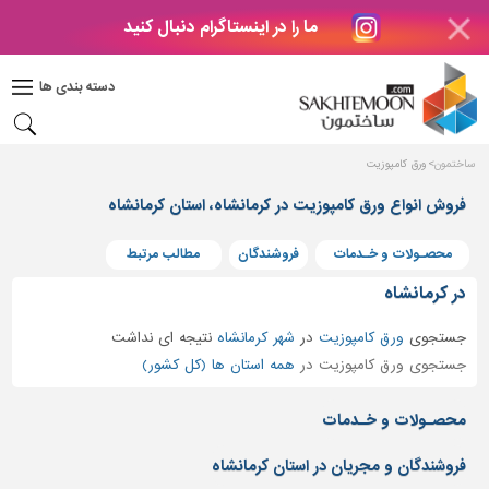
ما را در اینستاگرام دنبال کنید
دکوراسیون
داخلی
دسته بندی ها
بتن
و
فراورده
ساختمون
ورق کامپوزیت
های
بتنی
فروش انواع ورق کامپوزیت در کرمانشاه، استان کرمانشاه
درب
محصـولات و خـدمات
فروشندگان
مطالب مرتبط
و
پنجره
در کرمانشاه
مصالح
جستجوی
ورق کامپوزیت
در
شهر کرمانشاه
نتیجه ای نداشت
ساختمانی
جستجوی ورق کامپوزیت در
همه استان ها (کل کشور)
پله،
نرده
محصـولات و خـدمات
و
حفاظ
فروشندگان و مجریان در استان کرمانشاه