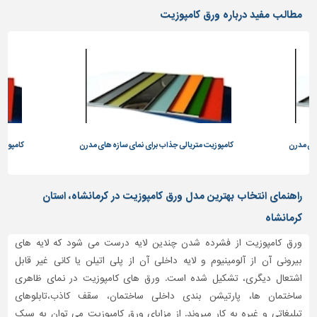
دیوارپوش،
مطالب مفید درباره ورق کامپوزیت
کفپوش
و
سنگ
سرویس
بهداشتی
ابزار،یراق
و
های مدرن
ماشین
کامپوزیت متریالی جذاب برای نمای سازه های مدرن
کامپوزی
آلات
برقی،روشنایی،ایمنی
راهنمای انتخاب بهترین مدل ورق کامپوزیت در کرمانشاه، استان
محوطه
کرمانشاه
سازی
و
ورق کامپوزیت از فشرده شدن چندین لایه درست می شود که لایه های
نما
بیرونی آن از آلومینیوم و لایه داخلی آن از پلی اتیلن یا کانی غیر قابل
اشتعال دیگری، تشکیل شده است. ورق های کامپوزیت در نمای ظاهری
ساخت
ساختمان ها، پارتیشن بندی داخلی ساختمان، سقف کاذب،تابلوهای
و
ساز
تبلیغاتی و غیره به کار میروند. از مزایای ورق کامپوزیت می توان به سبک