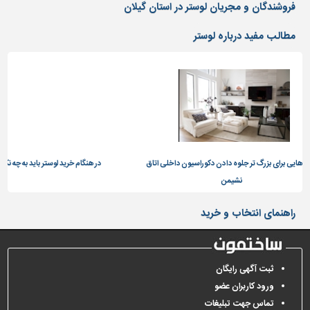
دیوارپوش،
فروشندگان و مجریان لوستر در استان گیلان
کفپوش
و
مطالب مفید درباره لوستر
سنگ
سرویس
بهداشتی
ابزار،یراق
و
ماشین
آلات
زرگ تر جلوه دادن دکوراسیون داخلی اتاق
در هنگام خرید لوستر باید به چه نکاتی توجه داشت؟
نشیمن
برقی،روشنایی،ایمنی
محوطه
راهنمای انتخاب و خرید
سازی
و
نما
ثبت آگهی رایگان
ساخت
ورود کاربران عضو
و
تماس جهت تبلیغات
ساز