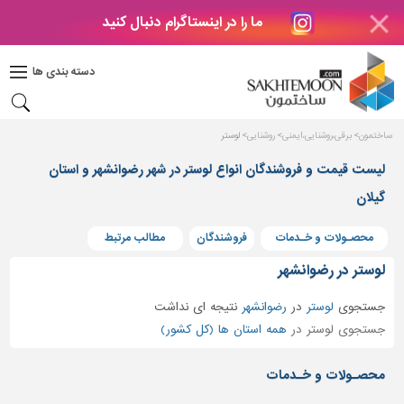
ما را در اینستاگرام دنبال کنید
دکوراسیون
داخلی
دسته بندی ها
بتن
و
فراورده
ساختمون
برقی،روشنایی،ایمنی
روشنایی
لوستر
های
بتنی
لیست قیمت و فروشندگان انواع لوستر در شهر رضوانشهر و استان
گیلان
درب
و
پنجره
محصـولات و خـدمات
فروشندگان
مطالب مرتبط
مصالح
لوستر در رضوانشهر
ساختمانی
جستجوی
لوستر
در
رضوانشهر
نتیجه ای نداشت
پله،
جستجوی لوستر در
همه استان ها (کل کشور)
نرده
و
محصـولات و خـدمات
حفاظ