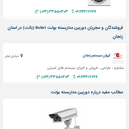
دیوارپوش،
کفپوش
۳۳۵۵۰۳۰۳ (۰۲۴)
۰۹۱۲۴۴۱۷۷۴۶
و
سنگ
فروشندگان و مجریان دوربین مداربسته بولت Bullet (بالت) در استان
سرویس
زنجان
بهداشتی
ابزار،یراق
و
کیهان سیستم زنجان
خیابان امام
ماشین
آلات
مشاوره ، طراحی ، فروش و اجرای سیستم های امنیتی
برقی،روشنایی،ایمنی
۳۳۵۵۰۳۰۳ (۰۲۴)
۰۹۱۲۴۴۱۷۷۴۶
محوطه
مطالب مفید درباره دوربین مداربسته بولت
سازی
و
نما
ساخت
و
ساز