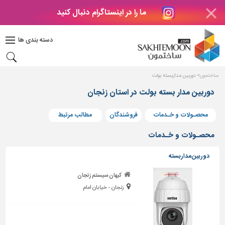
ما را در اینستاگرام دنبال کنید
دکوراسیون
داخلی
دسته بندی ها
بتن
و
فراورده
ساختمون
دوربین مداربسته بولت
های
بتنی
دوربین مدار بسته بولت در استان زنجان
درب
محصـولات و خـدمات
فروشندگان
مطالب مرتبط
و
پنجره
محصـولات و خـدمات
مصالح
دوربین مداربسته
ساختمانی
کیهان سیستم زنجان
پله،
زنجان - خیابان امام
نرده
و
حفاظ