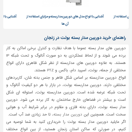
تاسیسات
ساختمان
یای استفاده از
آشنایی با انواع مدل های دوربین مداربسته و مزایای استفاده از
آشنایی با انو
آن ها
شهرسازی،
ترافیک
راهنمای خرید دوربین مدار بسته بولت در زنجان
و
سازه
دوربین های مدار بسته عموما با هدف نظارت و کنترل برخی اماکن به کار
برده می شوند و از لحاظ عملکردی به دو صورت آنالوگ و تحت شبکه IP
سایر
هستند. به علاوه دوربین های مداربسته از نظر شکل ظاهری دارای انواع
مختلفی از جمله، بولت، اسپید دام، باکس و PTZ هستند.
انواع دوربین مداربسته بر اساس شکل ظاهر و جنس بدنه شان، کاربردهای
مختلفی دارند. دوربین مداربسته بولت، در بازار با هر دو کیفیت آنالوگ و
تحت شبکه عرضه شده است. دوربین مداربسته بولت، استوانه ای شکل
است و بیشتر در فضاهای خارج ساختمان به کار برده می شود. دوربین
مدار بسته بولت، دارای بدنه فلزی و مقاوم در برابر شرایط آب و هوایی
سخت است. همچنین این
دوربین مدار بسته
، تا حد زیادی ضد آب است.
اگر مایلید دوربین مدار بسته بولت را خریداری کنید به شما توصیه می
کنیم، در صورتی که ساکن استان زنجان هستید، از بین انواع مختلف