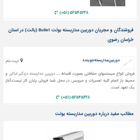
دیوارپوش،
کفپوش
۵۲۵۴۵۲۲۸ (۰۵۱)
و
سنگ
فروشندگان و مجریان دوربین مداربسته بولت Bullet (بالت) در استان
سرویس
خراسان رضوی
بهداشتی
ابزار،یراق
و
دوربین مداربسته جوینده
تربت جام
ماشین
آلات
فروش انواع سیستمهای حفاظتی بصورت اقساط ....
دوربین مداربسته
دزدگیر اماکن
و
محیط باز انجام کلیه تعمیرات و سرویس در محل شما فروش پایان کار نیست،آغاز
برقی،روشنایی،ایمنی
یک تعهد است.
محوطه
۵۲۵۴۵۲۲۸ (۰۵۱)
سازی
و
مطالب مفید درباره دوربین مداربسته بولت
نما
ساخت
و
ساز