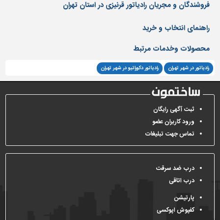
دیوارپوش،
فروشندگان و مجریان رادیاتور قرنیزی در استان تهران
کفپوش
و
راهنمای انتخاب و خرید
سنگ
محصولات وخدمات مرتبط
سرویس
بهداشتی
رادیاتور در شهر تهران
رادیاتور دکوراتیو در شهر تهران
ابزار،یراق
و
ماشین
ثبت آگهی رایگان
آلات
ورود کاربران عضو
برقی،روشنایی،ایمنی
تماس جهت تبلیغات
محوطه
سازی
و
درب ضد سرقت
نما
درب اتاقی
ساخت
پارتیشن
و
کفپوش اپوکسی
ساز