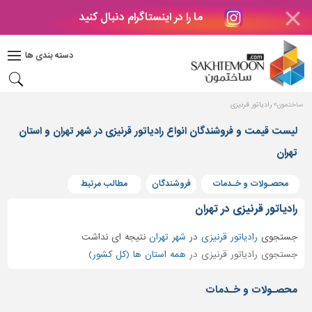
ما را در اینستاگرام دنبال کنید
دکوراسیون
داخلی
دسته بندی ها
بتن
و
فراورده
ساختمون
رادیاتور قرنیزی
های
بتنی
لیست قیمت و فروشندگان انواع رادیاتور قرنیزی در شهر تهران و استان
تهران
درب
و
پنجره
محصـولات و خـدمات
فروشندگان
مطالب مرتبط
مصالح
رادیاتور قرنیزی در تهران
ساختمانی
جستجوی
رادیاتور قرنیزی
در
شهر تهران
نتیجه ای نداشت
پله،
جستجوی رادیاتور قرنیزی در
همه استان ها (کل کشور)
نرده
و
محصـولات و خـدمات
حفاظ