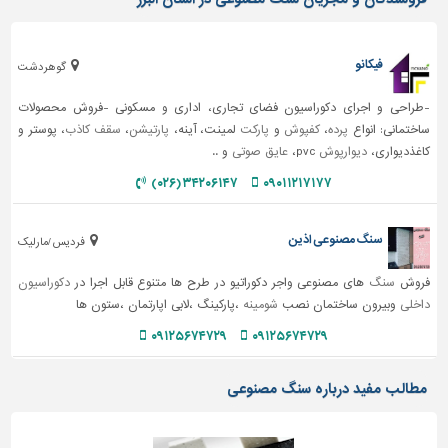
تاسیسات
ساختمان
فیکانو
گوهردشت
شهرسازی،
-طراحی و اجرای دکوراسیون فضای تجاری، اداری و مسکونی -فروش محصولات
ترافیک
ساختمانی: انواع
پرده
،
کفپوش
و
پارکت
لمینت، آینه،
پارتیشن
،
سقف کاذب
، پوستر و
و
کاغذدیواری،
دیوارپوش
pvc،
عایق صوتی
و ..
سازه
۳۴۲۰۶۱۴۷ (۰۲۶)
۰۹۰۱۱۲۱۷۱۷۷
سایر
سنگ مصنوعی اذین
فردیس /مارلیک
فروش
سنگ
های مصنوعی واجر دکوراتیو در طرح ها متنوع قابل اجرا در
دکوراسیون
داخلی
وبیرون ساختمان نصب
شومینه
،پارکینگ ،لابی اپارتمان ،ستون ها
۰۹۱۲۵۶۷۴۷۲۹
۰۹۱۲۵۶۷۴۷۲۹
مطالب مفید درباره سنگ مصنوعی