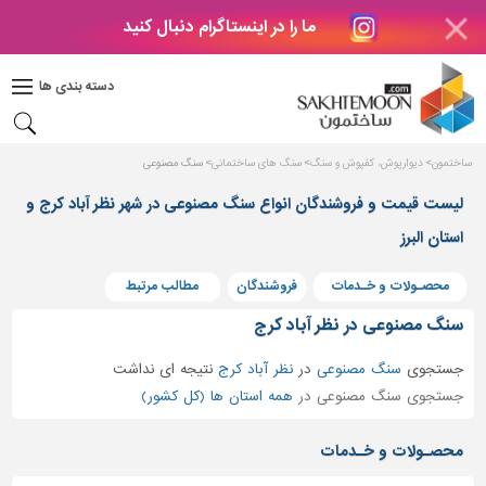
ما را در اینستاگرام دنبال کنید
دکوراسیون
داخلی
دسته بندی ها
بتن
و
فراورده
ساختمون
دیوارپوش، کفپوش و سنگ
سنگ های ساختمانی
سنگ مصنوعی
های
بتنی
لیست قیمت و فروشندگان انواع سنگ مصنوعی در شهر نظر آباد کرج و
استان البرز
درب
و
پنجره
محصـولات و خـدمات
فروشندگان
مطالب مرتبط
مصالح
سنگ مصنوعی در نظر آباد کرج
ساختمانی
جستجوی
سنگ مصنوعی
در
نظر آباد کرج
نتیجه ای نداشت
پله،
جستجوی سنگ مصنوعی در
همه استان ها (کل کشور)
نرده
و
محصـولات و خـدمات
حفاظ