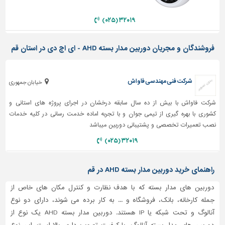
دیوارپوش،
کفپوش
۳۲۰۱۹ (۰۲۵)
و
سنگ
فروشندگان و مجریان دوربین مدار بسته AHD - ای اچ دی در استان قم
سرویس
بهداشتی
شرکت فنی مهندسی فاواش
ابزار،یراق
خیابان جمهوری
و
شرکت فاواش با بیش از ده سال سابقه درخشان در اجرای پروژه های استانی و
ماشین
آلات
کشوری با بهره گیری از تیمی جوان و با تجربه اماده خدمت رسانی در کلیه خدمات
نصب تعمیرات تخصصی و پشتیبانی دوربین میباشد
برقی،روشنایی،ایمنی
۳۲۰۱۹ (۰۲۵)
محوطه
سازی
راهنمای خرید دوربین مدار بسته AHD در قم
و
نما
دوربین های مدار بسته که با هدف نظارت و کنترل مکان های خاص از
جمله کارخانه، بانک، فروشگاه و ... به کار برده می شوند، دارای دو نوع
ساخت
و
آنالوگ و تحت شبکه یا IP هستند. دوربین مدار بسته AHD یک نوع از
ساز