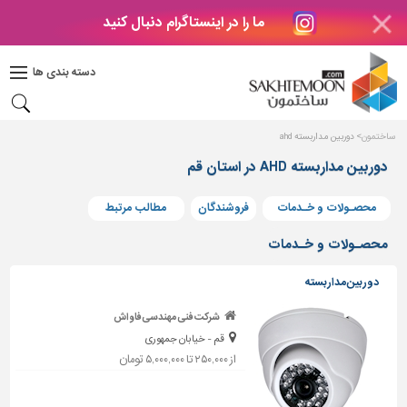
ما را در اینستاگرام دنبال کنید
دکوراسیون
داخلی
دسته بندی ها
بتن
و
فراورده
ساختمون
دوربین مداربسته ahd
های
بتنی
دوربین مداربسته AHD در استان قم
درب
محصـولات و خـدمات
فروشندگان
مطالب مرتبط
و
پنجره
محصـولات و خـدمات
مصالح
دوربین مداربسته
ساختمانی
شرکت فنی مهندسی فاواش
پله،
قم - خیابان جمهوری
نرده
و
از ۲۵۰,۰۰۰ تا ۵,۰۰۰,۰۰۰ تومان
حفاظ