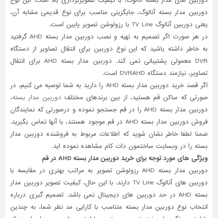
دوربین های مدار بسته آنالوگ، با کیفیت تصویربرداری بالا است. این نوع
دوربین مدار بسته آنالوگ، جایگزینی مناسب برای نوع قدیمی مشابه آن،
تاسیسات
یعنی دوربین آنالوگ TV Line با رزولوشن تصویر پایین است.
ساختمان
در هر صورت اگر تصمیم به تهیه و نصب دوربین مدار بسته AHD گرفتید
شهرسازی،
به خاطر داشته باشید که این نوع دوربین برای انتقال تصاویر از دستگاه
ترافیک
DVR معمولی پشتیبانی نمی کند. دوربین مدار بسته AHD برای انتقال
و
تصاویر، نیازمند دستگاه DVRAHD است.
سازه
اگر قصد خرید دوربین مدار بسته AHD را دارید به شما توصیه می کنیم، در
سایر
صورتی که ساکن قم هستید، از بین برندهای مختلف
دوربین مدار بسته
،
دوربین مدار بسته AHD را در قم جستجو نموده و درصورتی که نمایندگان
فروش دوربین مدار بسته AHD در قم موجود هستند، با آنها تماس بگیرید.
ضمنا لطفا خاطر نشان شوید که اطلاعات مربوط به فروشنده دوربین مدار
بسته را در وبسایت ساختمون دات کام مشاهده نموده اید.
ویژگی های مورد توجه برای خرید دوربین مدار بسته AHD در قم
دوربین مدار بسته AHD رزولوشن تصویر به مراتب بهتری در مقایسه با
دوربین های آنالوگ TV Line دارند. با این حال، کیفیت تصویر دوربین مدار
بسته AHD در حد دوربین های دیجیتال نمی باشد. تصمیم گیری درباره
انتخاب نوع دوربین مدار بسته متناسب با کارایی مد نظر شما، به چندین