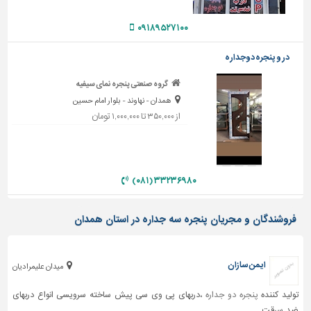
دیوارپوش،
کفپوش
۰۹۱۸۹۵۲۷۱۰۰
و
سنگ
در و پنجره دوجداره
سرویس
گروه صنعتی پنجره نمای سیفیه
بهداشتی
همدان - نهاوند - بلوار امام حسین
ابزار،یراق
از ۳۵۰,۰۰۰ تا ۱,۰۰۰,۰۰۰ تومان
و
ماشین
آلات
۳۳۲۳۶۹۸۰ (۰۸۱)
برقی،روشنایی،ایمنی
محوطه
فروشندگان و مجریان پنجره سه جداره در استان همدان
سازی
و
نما
ایمن سازان
میدان علیمرادیان
ساخت
و
تولید کننده
پنجره دو جداره
،دربهای پی وی سی پیش ساخته سرویسی انواع دربهای
ساز
ضد سرقت