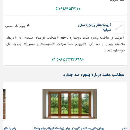
۰۹۱۸۹۵۲۷۱۰۰
تاسیسات
ساختمان
گروه صنعتی پنجره نمای
شهرسازی،
بلوار امام حسین
سیفیه
ترافیک
⚜تولید و ساخت
پنجره
های دوجداره upvc ⚜ساخت توریهای پلیسه ای ⚜دربهای
و
ملامینه چوبی و ضد آب ⚜دربهای ضد سرقت ⚜ملزومات و تعمیرات پنجره های
سازه
دوجداره upvc
سایر
۳۳۲۳۶۹۸۰ (۰۸۱)
مطالب مفید درباره پنجره سه جداره
ش هایی ساده و کاربردی برای زیبا ساختن قاب پنجره ها
پنجره های دو جداره و سه جداره و است