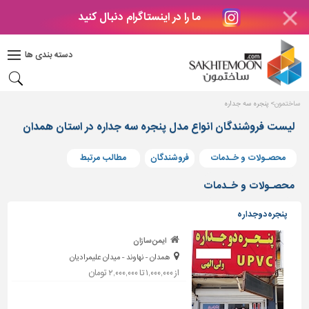
ما را در اینستاگرام دنبال کنید
دکوراسیون
داخلی
دسته بندی ها
بتن
و
فراورده
ساختمون
پنجره سه جداره
های
بتنی
لیست فروشندگان انواع مدل پنجره سه جداره در استان همدان
درب
محصـولات و خـدمات
فروشندگان
مطالب مرتبط
و
پنجره
محصـولات و خـدمات
مصالح
پنجره دوجداره
ساختمانی
ایمن سازان
پله،
همدان - نهاوند - میدان علیمرادیان
نرده
و
از ۱,۰۰۰,۰۰۰ تا ۲,۰۰۰,۰۰۰ تومان
حفاظ