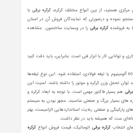
 مرکزی هستید، از بین انواع مختلف کرکره،
کرکره برقی
با
 جستجو نموده و درصورتی‌ که نمایندگان فروش آن در استان
ط به فروشنده
کرکره برقی
را در وبسایت ساختمون مشاهده
و توانایی کار با ابزار فنی است. بنابراین، باید دقت کنید
مساله دیگر، کیفیت تیغه‌ی آلمینیومی است. توجه کنید که از تیغه مناسب، ترجیحا بیلت 6063 آلومینیوم یا تیغه فولادی، استفاده شود. این نوع تیغه‌ها
 توان تحمل وزن کرکره و موتور را داشته باشند. امنیت این
برقی
هم بسیار فاکتور مهمی است. با توجه به ابعاد کرکره و
کره های بسیار بزرگ و صنعتی مناسبند. مجهز بودن به سیستم
ی پارکینگی و صنعتی رعایت استانداردهایی الزامیست، بهتر
ساله‌ای ست که همیشه باید در نظر داشت.
نمای انتخاب
کرکره برقی
اتوماتیک، قیمت فروش انواع
کرکره