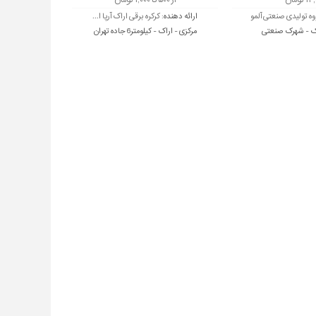
 تومان
از ۵۰۰ تا ۱,۰۰۰ تومان
وه تولیدی صنعتی آلمو
ارائه دهنده:
کرکره برقی اراک آرپا ا...
اک - شهرک صنعتی
مرکزی - اراک - کیلومتر6 جاده تهران