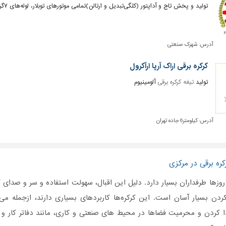
تولید و پخش تاج و آداپتور (کلگی‌تبدیل و ارتالن)تمامی موتورهای توبلار، لوله‌های ۷گرد،۸گرد،۱۱ و هشت ضلعی
آدرس:
شهرک صنعتی
کرکره برقی اراک آرپا ارآکرول
تولید
تیغه کرکره برقی
آلومینیوم
آدرس:
کیلومتر6 جاده تهران
ره برقی در مرکزی
وزها طرفداران بسیار دارد. دلیل این اقبال، سهولت استفاده و سر و صدای 
ردن بسیار آسان است. این کرکره‌ها کاربردهای بسیاری دارند، ازجمله می‌تو
ا کردن و محرمیت فضاها در محیط های صنعتی و کاری، مانند دفاتر کار و آرا