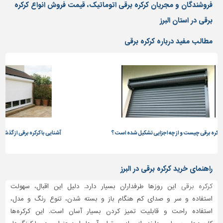
دیوارپوش،
فروشندگان و مجریان کرکره برقی اتوماتیک، قیمت فروش انواع کرکره
کفپوش
برقی در استان البرز
و
سنگ
مطالب مفید درباره کرکره برقی
سرویس
بهداشتی
ابزار،یراق
و
ماشین
آلات
برقی،روشنایی،ایمنی
چه اجزایی تشکیل شده است؟
آشنایی با کرکره برقی از گذشته تا به امروز
محوطه
سازی
راهنمای خرید کرکره برقی در البرز
و
نما
کرکره برقی
این روزها طرفداران بسیار دارد. دلیل این اقبال، سهولت
استفاده و سر و صدای کم هنگام باز و بسته شدن، تنوع رنگ و مدل،
ساخت
و
استفاده راحت و قابلیت تمیز کردن بسیار آسان است. این کرکره‌ها
ساز