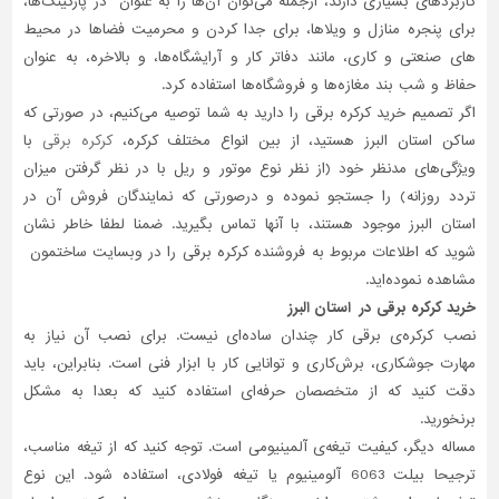
کاربردهای بسیاری دارند، ازجمله می‌توان آن‌ها را به عنوان در ‌پارکینگ‌ها،
برای پنجره منازل و ویلاها، برای جدا کردن و محرمیت فضاها در محیط
تاسیسات
های صنعتی و کاری، مانند دفاتر کار و آرایشگاه‌ها، و بالاخره، به عنوان
ساختمان
حفاظ و شب بند مغازه‌ها و فروشگا‌ه‌ها استفاده کرد.
شهرسازی،
اگر تصمیم خرید کرکره برقی را دارید به شما توصیه می‌کنیم، در صورتی که
ترافیک
ساکن استان البرز هستید، از بین انواع مختلف کرکره،
کرکره برقی
با
و
ویژگی‌های مدنظر خود (از نظر نوع موتور و ریل با در نظر گرفتن میزان
سازه
تردد روزانه) را جستجو نموده و درصورتی‌ که نمایندگان فروش آن در
سایر
استان البرز موجود هستند، با آنها تماس بگیرید. ضمنا لطفا خاطر نشان
شوید که اطلاعات مربوط به فروشنده کرکره برقی را در وبسایت ساختمون
مشاهده نموده‌اید.
خرید کرکره برقی در استان البرز
نصب کرکره‌ی برقی کار چندان ساده‌ای نیست. برای نصب آن نیاز به
مهارت جوشکاری، برش‌کاری و توانایی کار با ابزار فنی است. بنابراین، باید
دقت کنید که از متخصصان حرفه‌ای استفاده کنید که بعدا به مشکل
برنخورید.
مساله دیگر، کیفیت تیغه‌ی آلمینیومی است. توجه کنید که از تیغه مناسب،
ترجیحا بیلت 6063 آلومینیوم یا تیغه فولادی، استفاده شود. این نوع