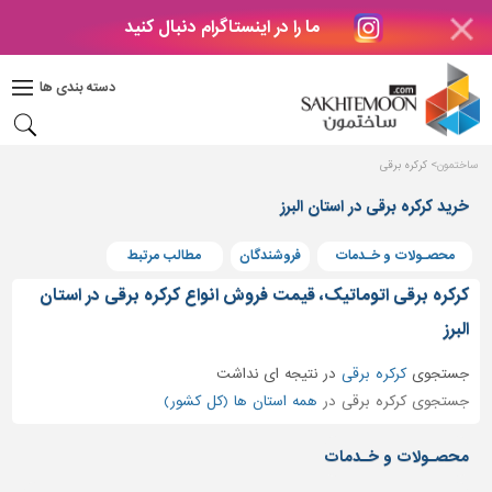
ما را در اینستاگرام دنبال کنید
دکوراسیون
داخلی
دسته بندی ها
بتن
و
فراورده
ساختمون
کرکره برقی
های
بتنی
خرید کرکره برقی در استان البرز
درب
محصـولات و خـدمات
فروشندگان
مطالب مرتبط
و
پنجره
کرکره برقی اتوماتیک، قیمت فروش انواع کرکره برقی در استان
مصالح
البرز
ساختمانی
جستجوی
کرکره برقی
در
نتیجه ای نداشت
پله،
جستجوی کرکره برقی در
همه استان ها (کل کشور)
نرده
و
محصـولات و خـدمات
حفاظ