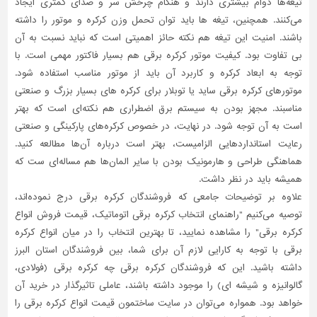
تیغه‌ها دوام بیشتری دارند و هنگام چرخش سر و صدای کمتری ایجاد
می‌کنند. همچنین، تیغه ها باید توان تحمل وزن کرکره و موتور را داشته
باشند. امنیت این تیغه هم نکته حائز اهمیتی است که نباید نسبت به آن
بی تفاوت بود. کیفیت موتور کرکره برقی هم بسیار فاکتور مهمی است. با
توجه به ابعاد کرکره و کاربرد آن باید از موتور مناسب استفاده شود.
موتورهای کرکره برقی ساید یا توبلار برای کرکره های بسیار بزرگ و صنعتی
مناسبند. مجهز بودن به سیستم برق اضطراری هم نکته‌ای است که بهتر
است به آن توجه شود. در نهایت، در خصوص کرکره‌های پارکینگی و صنعتی
رعایت استانداردهایی الزامیست، بهتر است درباره آن‌ها مطالعه کنید.
هماهنگی طراحی و هارمونیک بودن با سایر المان‌ها هم مساله‌ای ست که
همیشه باید در نظر داشت.
علاوه بر توضیحات جامعی که فروشندگان کرکره‌ برقی درج نموده‌اند،
توصیه می‌کنیم "راهنمای انتخاب کرکره برقی اتوماتیک، قیمت فروش انواع
کرکره برقی" را مشاهده نمایید، تا بهترین انتخاب را در میان انواع کرکره‌
برقی با توجه به کارایی لازم آن برای شما، بین فروشندگان استان البرز
داشته باشید. این که فروشندگان کرکره‌ برقی چه کرکره‌ برقی (فولادی،
گالوانیزه و شیشه ای) را موجود داشته باشند، عاملی تاثیر‌گذار در خرید آن
خواهد بود. همواره می‌توان در سایت ساختمون قیمت انواع کرکره برقی را