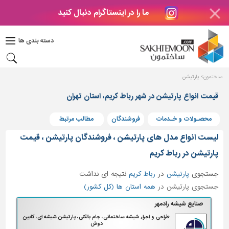
ما را در اینستاگرام دنبال کنید
دکوراسیون
داخلی
دسته بندی ها
بتن
و
فراورده
ساختمون
پارتیشن
های
بتنی
قیمت انواع پارتیشن در شهر رباط کریم، استان تهران
درب
محصـولات و خـدمات
فروشندگان
مطالب مرتبط
و
پنجره
لیست انواع مدل های پارتیشن ، فروشندگان پارتیشن ، قیمت
مصالح
پارتیشن در رباط کریم
ساختمانی
جستجوی
پارتیشن
در
رباط کریم
نتیجه ای نداشت
پله،
جستجوی پارتیشن در
همه استان ها (کل کشور)
نرده
و
صنایع شیشه رادمهر
حفاظ
طراحی و اجراء شیشه ساختمانی، جام بالکنی، پارتیشن شیشه ای، کابین
دوش