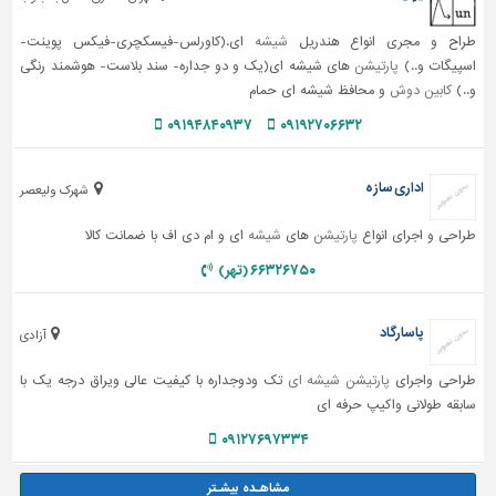
طراح و مجری انواع هندریل
شیشه
ای.(کاورلس-فیسکچری-فیکس پوینت-
اسپیگات و..)
پارتیشن
های شیشه ای(یک و دو جداره- سند بلاست- هوشمند رنگی
و..)
کابین دوش
و محافظ شیشه ای حمام
۰۹۱۹۴۸۴۰۹۳۷
۰۹۱۹۲۷۰۶۶۳۲
اداری سازه
شهرک ولیعصر
طراحی و اجرای انواع
پارتیشن
های
شیشه
ای و ام دی اف با ضمانت کالا
۶۶۳۲۶۷۵۰ (تهر)
پاسارگاد
آزادی
طراحی واجرای
پارتیشن شیشه ای
تک ودوجداره با کیفیت عالی ویراق درجه یک با
سابقه طولانی واکیپ حرفه ای
۰۹۱۲۷۶۹۷۳۳۴