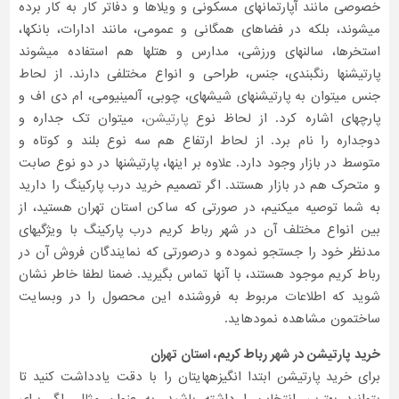
خصوصی مانند آپارتمانهای مسکونی و ویلاها و دفاتر کار به کار برده
میشوند، بلکه در فضاهای همگانی و عمومی، مانند ادارات، بانکها،
استخرها، سالنهای ورزشی، مدارس و هتلها هم استفاده میشوند
پارتیشنها رنگبندی، جنس، طراحی و انواع مختلفی دارند. از لحاط
جنس میتوان به پارتیشنهای شیشهای، چوبی، آلمینیومی، ام دی اف و
پارچهای اشاره کرد. از لحاظ نوع
پارتیشن
، میتوان تک جداره و
دوجداره را نام برد. از لحاط ارتفاع هم سه نوع بلند و کوتاه و
متوسط در بازار وجود دارد. علاوه بر اینها، پارتیشنها در دو نوع صابت
و متحرک هم در بازار هستند. اگر تصمیم خرید درب پارکینگ را دارید
به شما توصیه میکنیم، در صورتی که ساکن استان تهران هستید، از
بین انواع مختلف آن در شهر رباط کریم درب پارکینگ با ویژگیهای
مدنظر خود را جستجو نموده و درصورتی که نمایندگان فروش آن در
رباط کریم موجود هستند، با آنها تماس بگیرید. ضمنا لطفا خاطر نشان
شوید که اطلاعات مربوط به فروشنده این محصول را در وبسایت
ساختمون مشاهده نمودهاید.
خرید پارتیشن در شهر رباط کریم، استان تهران
برای خرید پارتیشن ابتدا انگیزههایتان را با دقت یادداشت کنید تا