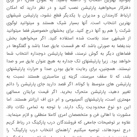
بتوانید بهترین انتخاب را داشته باشید. به عنوان مثال، اگر برای
دفترکار میخواهید پارتیشن نصب کنید و در نظر دارید که امکان
ارتباط کارمندان و مدیران با یکدیگر قطع نشود، پارتیشن شیشهای
بهترین انتخاب است. آنها بسیار شیک هستند و میتوانید لوگوی
شرکت را هم رو آنها درج کنید. برای بخشهای خصوصیتر فضا میتوانید
از شیشهی سند بلاست شده استفاده کنید. اگر میخواهید بخش
بندیفضا به صورتی باشد که هر قسمت عایق صدا باشد و گفتگوها در
فضاهای دیگر به گوش نرسند، قطعا پارتیشن دوجداره انتخاب شما
خواهد بود. زیرا پارتیشنهای تک جداره به هیچ عنوان عایق سر و صدا
نیستند. همچنین، برای رعایت عایق بودن صدا و حرارت پارتیشنهای
بلند، که تا سقف میرسند، گزینه ی مناسبتری هستند نسبت به
پارتیشن های متوسط یا کوتاه. اگر قصد دارید جای پارتیشن را دائم
تغییر دهید، پارتیشن متحرک بخرید. اگر قیمت برایتان مسالهی
مهمتری است، پارتیشنهای آلمینیومی و ام دی اف ارزانتر هستند. اما
این دو نوع محدودیت رنگ دارند. با توجه به تمامی نکات بالا،
مشورت با اهالی فن و متخصصان امری کاملا منطقی و لازم مینماید.
علاوه بر توضیحات جامعی که فروشندگان درب پارکینگ در رباط کریم
درج نمودهاند، توصیه میکنیم "راهنمای انتخاب درب پارکینگ" را