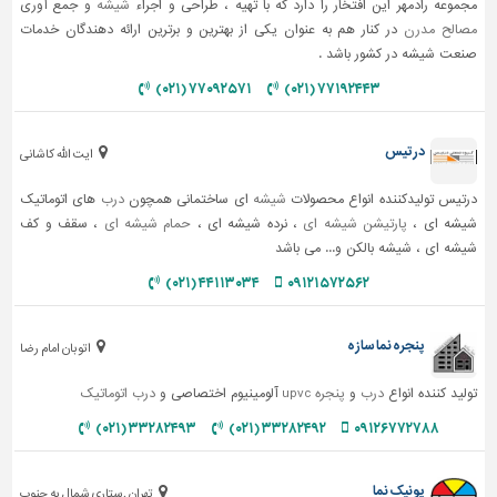
مجموعه رادمهر این افتخار را دارد که با تهیه ، طراحی و اجراء
شیشه
و جمع آوری
مصالح مدرن
در کنار هم به عنوان یکی از بهترین و برترین ارائه دهندگان خدمات
صنعت شیشه در کشور باشد .
۷۷۰۹۲۵۷۱ (۰۲۱)
۷۷۱۹۲۴۴۳ (۰۲۱)
درتیس
ایت الله کاشانی
درتیس تولیدکننده انواع محصولات
شیشه
ای ساختمانی همچون
درب
های اتوماتیک
شیشه ای ،
پارتیشن شیشه ای
، نرده شیشه ای ،
حمام شیشه ای
، سقف و کف
شیشه ای ، شیشه بالکن و... می باشد
۴۴۱۱۳۰۳۴ (۰۲۱)
۰۹۱۲۱۵۷۲۵۶۲
پنجره نما سازه
اتوبان امام رضا
تولید کننده انواع
درب
و
پنجره upvc
آلومینیوم اختصاصی و
درب اتوماتیک
۳۳۲۸۲۴۹۳ (۰۲۱)
۳۳۲۸۲۴۹۲ (۰۲۱)
۰۹۱۲۶۷۷۲۷۸۸
یونیک نما
تهران .ستاری شمال به جنوب