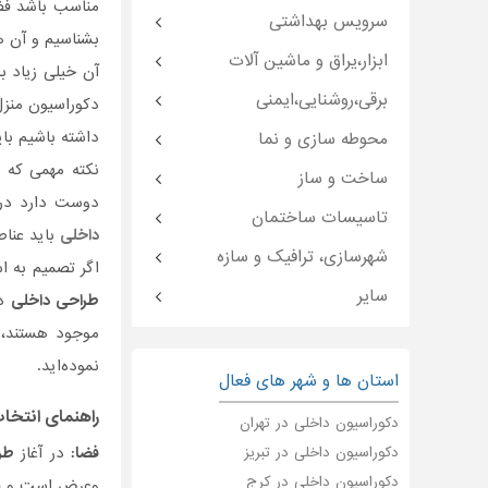
مناسب باشد فضا
سرویس بهداشتی
بشناسیم و آن ها
ابزار،یراق و ماشین آلات
آن خیلی زیاد ب
برقی،روشنایی،ایمنی
دکوراسیون منزل
داشته باشیم بای
محوطه سازی و نما
نکته مهمی که 
ساخت و ساز
دوست دارد در 
تاسیسات ساختمان
داخلی
باید عناص
شهرسازی، ترافیک و سازه
اگر تصمیم به ا
سایر
طراحی داخلی
در
موجود هستند، 
نموده‌اید.
استان ها و شهر های فعال
راهنمای انتخ
دکوراسیون داخلی در تهران
فضا:
در آغاز
طر
دکوراسیون داخلی در تبریز
دکوراسیون داخلی در کرج
وعرض است و فض