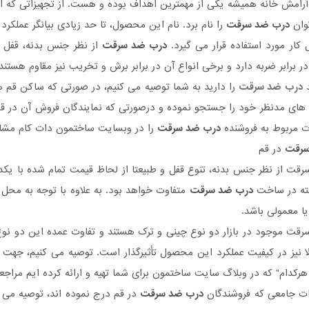
آرامش خانه همیشه یکی از مهمترین اهداف بوده و هست. از تجهیزاتی که امر
توان
درب ضد سرقت
را نام برد. نام این محصول، تا حد زیادی بیانگر عملکر
 کار مورد استفاده قرار می گیرد.
درب ضد سرقت
از نظر جنس بدنه، قفل 
ر برابر ضربه دارد و برخی انواع آن در برابر برش و تخریب نیز مقاوم هستند.
د
درب ضد سرقت
را دارید به شما توصیه می کنیم، در صورتی که ساکن قم ه
های مدنظر خود را جستجو نموده و درصورتی که نمایندگان فروش آن در قم 
ت مربوط به فروشنده
درب ضد سرقت
را در وبسایت ساختمون دات کام مشاه
سرقت
در قم
ت از نظر جنس بدنه، تنوع قفل و طبیعتا از لحاظ قیمت تمام شده با یکدیگر
رفته در ساخت
درب ضد سرقت
متفاوت خواهد بود. به علاوه با توجه به محل 
ا معمولی باشد.
قت موجود در بازار دو نوع چینی و ترک هستند و تفاوت عمده این دو ن
 نیز در کیفیت عملکرد این محصول تأثیرگذار است. توصیه می کنیم، جهت ا
رکدام" که در وبلاگ سایت ساختمون برای شما تهیه و ارائه کرده ایم مراجعه 
ات جامعی که فروشندگان
درب ضد سرقت
در قم درج نموده اند، توصیه می ک