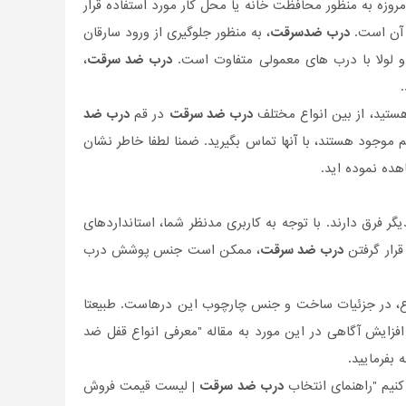
وزه به منظور محافظت خانه یا محل کار مورد استفاده قرار
د آن است.
درب ضدسرقت
، به منظور جلوگیری از ورود سارقان
و لولا با درب های معمولی متفاوت است.
درب ضد سرقت
،
ستید، از بین انواع مختلف
درب ضد سرقت
در قم
درب ضد
موجود هستند، با آنها تماس بگیرید. ضمنا لطفا خاطر نشان
ده نموده اید.
 فرق دارند. با توجه به کاربری مدنظر شما، استانداردهای
قرار گرفتن
درب ضد سرقت
، ممکن است جنس پوشش درب
وع، در جزئیات ساخت و جنس چارچوب این درهاست. طبیعتا
فزایش آگاهی در این مورد به مقاله "معرفی انواع قفل ضد
بفرمایید.
نیم "راهنمای انتخاب
درب ضد سرقت
| لیست قیمت فروش