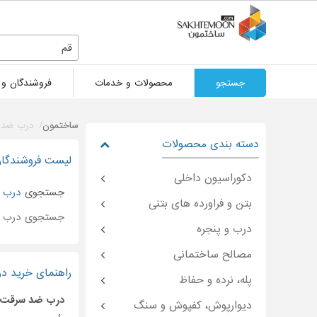
قم
جستجو
محصولات و خدمات
فروشندگان و 
ساختمون
درب ضد 
دسته بندی محصولات
لیست فروشندگان
دکوراسیون داخلی
جستجوی
درب 
بتن و فراورده های بتنی
جستجوی درب 
درب و پنجره
مصالح ساختمانی
راهنمای خرید د
پله، نرده و حفاظ
درب ضد سرقت
دیوارپوش، کفپوش و سنگ