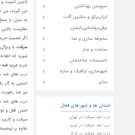
تأمین امنیت و 
سرویس بهداشتی
می گیرند، می 
ابزار،یراق و ماشین آلات
به منزل یا محل
برقی،روشنایی،ایمنی
مقاومت بالایی د
اگر تصمیم خری
محوطه سازی و نما
سرقت
با ویژگی 
ساخت و ساز
شوید که اطلاعا
تاسیسات ساختمان
خرید
درب ضد 
شهرسازی، ترافیک و سازه
درب های ضد سرق
سایر
امنیتی به کار 
نیز ضد رطوبت ی
درب های ضد سر
استان ها و شهر های فعال
جنس قفل و لولا
درب ضد سرقت در تهران
سرقت و کاربرد ه
درب ضد سرقت در تبریز
علاوه بر توضیح
درب ضد سرقت در کرج