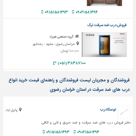
دیوارپوش،
کفپوش
۰۹۱۵۱۵۸۱۴۹۳
۰۹۰۲۱۵۸۱۴۹۴
و
سنگ
فروش درب ضد سرقت ترک
سرویس
گروه صنعتی هیراد
بهداشتی
خراسان رضوی - مشهد - رضاشهر
ابزار،یراق
۱۰۰,۰۰۰ تومان
و
ماشین
۳۸۳۸۷۱۰۰ (۰۵۱)
آلات
فروشندگان و مجریان لیست فروشندگان و راهنمای قیمت خرید انواع
برقی،روشنایی،ایمنی
درب های ضد سرقت در استان خراسان رضوی
محوطه
سازی
و
توسکا درب
وکیل اباد
نما
ساخت
دفتر فروش
درب
های ضد سرقت و ضد حریق و لابی و اتاقی
و
۰۹۱۵۱۵۸۱۴۹۳
۰۹۰۲۱۵۸۱۴۹۴
ساز