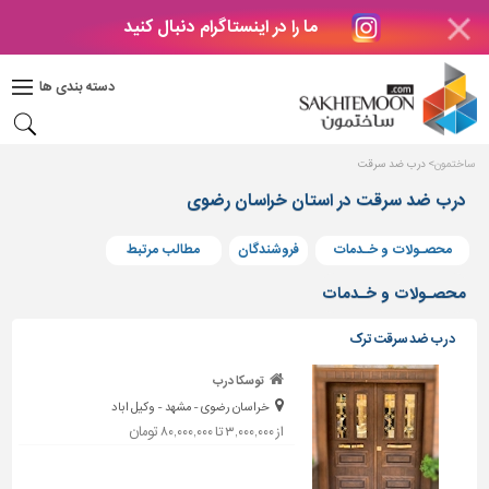
ما را در اینستاگرام دنبال کنید
دکوراسیون
داخلی
دسته بندی ها
بتن
و
فراورده
ساختمون
درب ضد سرقت
های
بتنی
درب ضد سرقت در استان خراسان رضوی
درب
محصـولات و خـدمات
فروشندگان
مطالب مرتبط
و
پنجره
محصـولات و خـدمات
مصالح
درب ضد سرقت ترک
ساختمانی
توسکا درب
پله،
خراسان رضوی - مشهد - وکیل اباد
نرده
و
از ۳,۰۰۰,۰۰۰ تا ۸۰,۰۰۰,۰۰۰ تومان
حفاظ