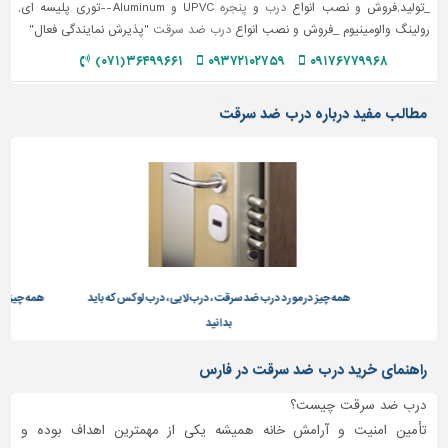
_تولید,فروش و نصب انواع
درب
و
پنجره
UPVC و Aluminum--توری پلیسه ای,
رولینگ والومینیوم _فروش و نصب انواع
درب ضد سرقت
"پذیرش نمایندگی فعال"
تاسیسات
ساختمان
۳۶۴۹۹۶۶۱ (۰۷۱)
۰۹۳۷۲۱۰۲۷۵۹
۰۹۱۷۶۷۷۹۹۶۸
شهرسازی،
ترافیک
مطالب مفید درباره درب ضد سرقت
و
سازه
سایر
همه چیز در مورد درب ضد سرقت، درب لابی، درب لوکس که باید
همه چیز در
بدانید
راهنمای خرید درب ضد سرقت در فارس
درب ضد سرقت چیست؟
تأمین امنیت و آرامش خانه همیشه یکی از مهمترین اهداف بوده و