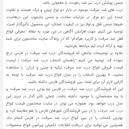
جنس پوشش درب نیز ضد رطوبت یا معمولی باشد.
درب های ضد سرقت موجود در بازار دو نوع چینی و ترک هستند و تفاوت
عمده این دو نوع، در جزئیات ساخت و جنس چارچوب این درهاست.
طبیعتا جنس قفل و لولا نیز در کیفیت عملکرد این محصول تأثیرگذار است.
توصیه می کنیم، جهت افزایش آگاهی در این مورد به مقاله "معرفی انواع
قفل ضد سرقت و کاربرد هرکدام" که در وبلاگ سایت ساختمون برای شما
تهیه و ارائه کرده ایم مراجعه بفرمایید.
علاوه بر توضیحات جامعی که فروشندگان درب ضد سرقت در فارس درج
نموده اند، توصیه می کنیم "راهنمای انتخاب درب ضد سرقت | لیست
قیمت فروش انواع درب ضد سرقت ترکیه و چینی و ارزان" را مشاهده
نمایید، تا بهترین انتخاب را در میان انواع درب ضد سرقت با توجه به
کارایی لازم آن برای شما، بین فروشندگان فارس داشته باشید.
این که فروشندگان درب ضد سرقت در فارس چه نوعی درب ضد سرقت و
با چه مشخصاتی را موجود داشته باشند، عاملی تاثیر گذار در خرید این
مدل درب خواهد بود. همواره می توان در سایت ساختمون قیمت انواع
درب ضد سرقت
را در بین فروشندگان شهرهای فارس با هم مقایسه کرد و
بهترین انتخاب را در بین انواع درب ضد سرقت در فارس انجام داد.
همچنین می توانید برای دریافت اطلاعات تکمیلی پیرامون انواع محصولات