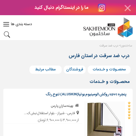
ما را در اینستاگرام دنبال کنید
دکوراسیون
داخلی
دسته بندی ها
بتن
و
فراورده
ساختمون
درب ضد سرقت
های
بتنی
درب ضد سرقت در استان فارس
درب
محصـولات و خـدمات
فروشندگان
مطالب مرتبط
و
پنجره
محصـولات و خـدمات
مصالح
پنجره upvc روکش الومینیوم بوتیا(ALUSKIN) تنوع رنگ
ساختمانی
بهینه سازان پارس
پله،
فارس - شیراز - بلوار استقلال نبش ک...
نرده
و
از ۴,۹۰۰,۰۰۰ تا ۶,۹۰۰,۰۰۰ تومان
حفاظ