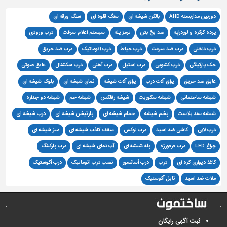
دوربین مداربسته AHD
بالکن شیشه ای
سنگ قلوه ای
سنگ ورقه ای
پرده کرکره و لوردراپه
ضد یخ بتن
ترمز پله
سیستم اعلام سرقت
درب ورودی
درب داخلی
درب ضد سرقت
درب حیاط
درب اتوماتیک
درب ضد حریق
جک پارکینگی
درب کشویی
درب استیل
درب آهنی
درب سکشنال
عایق صوتی
عایق ضد حریق
یراق آلات درب
یراق آلات شیشه
نمای شیشه ای
بلوک شیشه ای
شیشه ساختمانی
شیشه سکوریت
شیشه رفلکس
شیشه خم
شیشه دو جداره
شیشه سند بلاست
پشم شیشه
حمام شیشه ای
پارتیشن شیشه ای
درب شیشه ای
درب لابی
کاشی ضد اسید
درب لوکس
سقف کاذب شیشه ای
میز شیشه ای
چراغ LED
درب فرفورژه
پله شیشه ای
آب نمای شیشه ای
درب پارکینگ
کاغذ دیواری کره ای
درب
درب آسانسور
نصب درب اتوماتیک
درب آکوستیک
ملات ضد اسید
تایل آکوستیک
ثبت آگهی رایگان