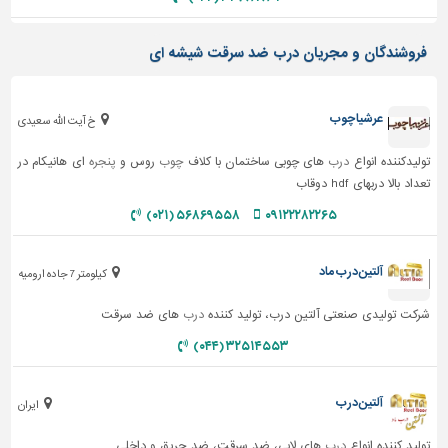
تاسیسات
فروشندگان و مجریان درب ضد سرقت شیشه ای
ساختمان
شهرسازی،
ترافیک
عرشیا چوب
خ آیت الله سعیدی
و
سازه
تولیدکننده انواع
درب
های چوبی ساختمان با کلاف
چوب
روس و
پنجره
ای هانیکام در
تعداد بالا دربهای hdf دوقاب
سایر
۵۶۸۶۹۵۵۸ (۰۲۱)
۰۹۱۲۲۲۸۲۲۶۵
آلتین درب ماد
کیلومتر 7 جاده ارومیه
شرکت تولیدی صنعتی آلتین درب، تولید کننده
درب
های ضد سرقت
۳۲۵۱۴۵۵۳ (۰۴۴)
آلتین درب
ایران
تولید کننده انواع
درب
های لابی، ضد سرقت، ضد حریق و داخلی