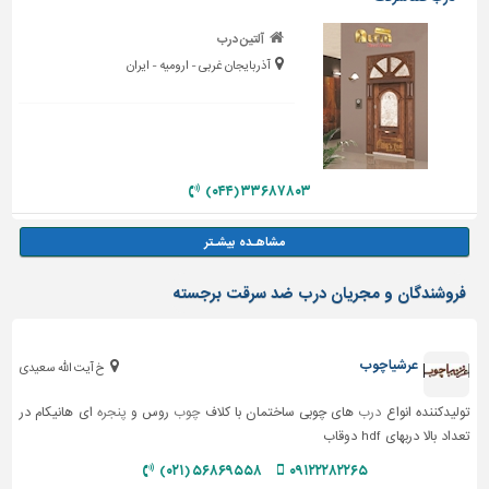
آلتین درب
آذربایجان غربی - ارومیه - ایران
۳۳۶۸۷۸۰۳ (۰۴۴)
فروشندگان و مجریان درب ضد سرقت برجسته
عرشیا چوب
خ آیت الله سعیدی
تولیدکننده انواع
درب
های چوبی ساختمان با کلاف
چوب
روس و
پنجره
ای هانیکام در
تعداد بالا دربهای hdf دوقاب
۵۶۸۶۹۵۵۸ (۰۲۱)
۰۹۱۲۲۲۸۲۲۶۵