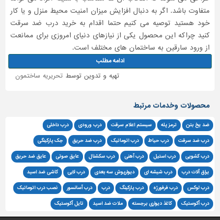
متفاوت باشد. اگر به دنبال افزایش میزان امنیت محیط منزل و یا کار
خود هستید توصیه می کنیم حتما اقدام به خرید درب ضد سرقت
کنید چراکه این محصول یکی از نیازهای دنیای امروزی برای ممانعت
از ورود سارقین به ساختمان های مختلف است.
ادامه مطلب
تهیه و تدوین توسط
تحریریه ساختمون
محصولات وخدمات مرتبط
ضد یخ بتن
ترمز پله
سیستم اعلام سرقت
درب ورودی
درب داخلی
درب ضد سرقت
درب حیاط
درب اتوماتیک
درب ضد حریق
جک پارکینگی
درب کشویی
درب استیل
درب آهنی
درب سکشنال
عایق صوتی
عایق ضد حریق
یراق آلات درب
درب شیشه ای
دیوارپوش سه بعدی
درب لابی
کاشی ضد اسید
درب لوکس
درب فرفورژه
درب پارکینگ
درب
درب آسانسور
نصب درب اتوماتیک
درب آکوستیک
کاغذ دیواری برجسته
ملات ضد اسید
تایل آکوستیک