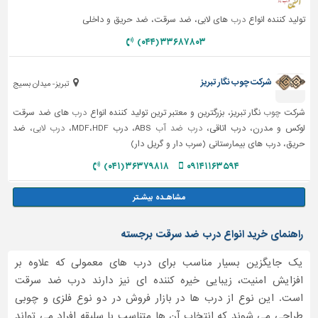
تولید کننده انواع
درب
های لابی، ضد سرقت، ضد حریق و داخلی
۳۳۶۸۷۸۰۳ (۰۴۴)
شرکت چوب نگار تبریز
تبریز- میدان بسیج
شرکت
چوب
نگار تبریز، بزرگترین و معتبر ترین تولید کننده انواع
درب
های ضد سرقت
لوکس و مدرن، درب اتاقی،
درب ضد آب
ABS، درب MDF،HDF،
درب لابی
، ضد
حریق، درب های بیمارستانی (سرب دار و گریل دار)
۳۶۳۷۹۸۱۸ (۰۴۱)
۰۹۱۴۱۱۶۳۵۹۴
راهنمای خرید انواع درب ضد سرقت برجسته
یک جایگزین بسیار مناسب برای درب های معمولی که علاوه بر
افزایش امنیت، زیبایی خیره کننده ای نیز دارند درب ضد سرقت
است. این نوع از درب ها در بازار فروش در دو نوع فلزی و چوبی
طراحی می شوند که انتخاب آن ها متناسب با سلیقه افراد می تواند