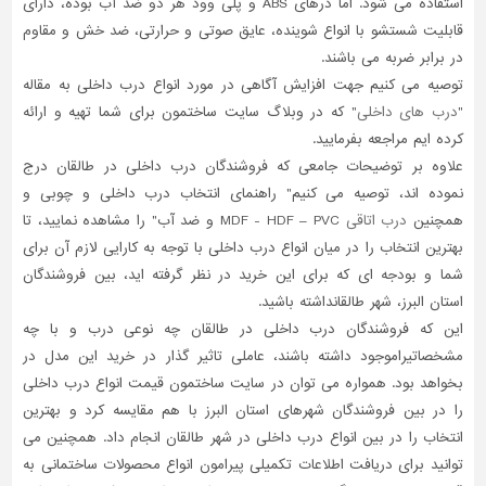
استفاده می شود. اما درهای ABS و پلی وود هر دو ضد آب بوده، دارای
قابلیت شستشو با انواع شوینده، عایق صوتی و حرارتی، ضد خش و مقاوم
در برابر ضربه می باشند.
توصیه می کنیم جهت افزایش آگاهی در مورد انواع درب داخلی به مقاله
"
درب های داخلی
" که در وبلاگ سایت ساختمون برای شما تهیه و ارائه
کرده ایم مراجعه بفرمایید.
علاوه بر توضیحات جامعی که فروشندگان درب داخلی در طالقان درج
نموده اند، توصیه می کنیم" راهنمای انتخاب درب داخلی و چوبی و
همچنین
درب اتاقی
MDF - HDF – PVC و ضد آب" را مشاهده نمایید، تا
بهترین انتخاب را در میان انواع درب داخلی با توجه به کارایی لازم آن برای
شما و بودجه ای که برای این خرید در نظر گرفته اید، بین فروشندگان
استان البرز، شهر طالقانداشته باشید.
این که فروشندگان درب داخلی در طالقان چه نوعی درب و با چه
مشخصاتیراموجود داشته باشند، عاملی تاثیر گذار در خرید این مدل در
بخواهد بود. همواره می توان در سایت ساختمون قیمت انواع درب داخلی
را در بین فروشندگان شهرهای استان البرز با هم مقایسه کرد و بهترین
انتخاب را در بین انواع درب داخلی در شهر طالقان انجام داد. همچنین می
توانید برای دریافت اطلاعات تکمیلی پیرامون انواع محصولات ساختمانی به