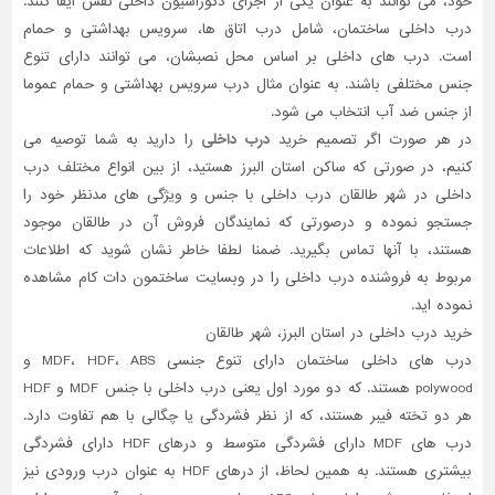
خود، می توانند به عنوان یکی از اجزای دکوراسیون داخلی نقش ایفا کنند.
درب داخلی ساختمان، شامل درب اتاق ها، سرویس بهداشتی و حمام
تاسیسات
است. درب های داخلی بر اساس محل نصبشان، می توانند دارای تنوع
ساختمان
جنس مختلفی باشند. به عنوان مثال درب سرویس بهداشتی و حمام عموما
شهرسازی،
از جنس ضد آب انتخاب می شود.
ترافیک
در هر صورت اگر تصمیم خرید
درب داخلی
را دارید به شما توصیه می
و
کنیم، در صورتی که ساکن استان البرز هستید، از بین انواع مختلف درب
سازه
داخلی در شهر طالقان درب داخلی با جنس و ویژگی های مدنظر خود را
سایر
جستجو نموده و درصورتی که نمایندگان فروش آن در طالقان موجود
هستند، با آنها تماس بگیرید. ضمنا لطفا خاطر نشان شوید که اطلاعات
مربوط به فروشنده درب داخلی را در وبسایت ساختمون دات کام مشاهده
نموده اید.
خرید درب داخلی در استان البرز، شهر طالقان
درب های داخلی ساختمان دارای تنوع جنسی MDF، HDF، ABS و
polywood هستند. که دو مورد اول یعنی درب داخلی با جنس MDF و HDF
هر دو تخته فیبر هستند، که از نظر فشردگی یا چگالی با هم تفاوت دارد.
درب های MDF دارای فشردگی متوسط و درهای HDF دارای فشردگی
بیشتری هستند. به همین لحاظ، از درهای HDF به عنوان درب ورودی نیز