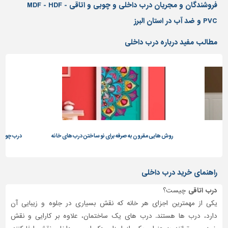
دیوارپوش،
فروشندگان و مجریان درب داخلی و چوبی و اتاقی MDF - HDF -
کفپوش
PVC و ضد آب در استان البرز
و
سنگ
مطالب مفید درباره درب داخلی
سرویس
بهداشتی
ابزار،یراق
و
ماشین
آلات
برقی،روشنایی،ایمنی
روش هایی مقرون به صرفه برای نو ساختن درب های خانه
درب چوبی رنگی انتخ
محوطه
سازی
راهنمای خرید درب داخلی
و
نما
درب اتاقی
چیست؟
یکی از مهمترین اجزای هر خانه که نقش بسیاری در جلوه و زیبایی آن
ساخت
و
دارد، درب ها هستند. درب های یک ساختمان، علاوه بر کارایی و نقش
ساز