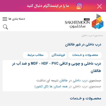
ما را در اینستاگرام دنبال کنید
دکوراسیون
داخلی
دسته بندی ها
بتن
و
فراورده
ساختمون
درب داخلی
های
بتنی
درب داخلی در شهر طالقان
درب
محصـولات و خـدمات
فروشندگان
مطالب مرتبط
و
پنجره
درب داخلی و چوبی و اتاقی MDF - HDF - PVC و ضد آب در
مصالح
طالقان
ساختمانی
جستجوی
درب داخلی
در
طالقان
نتیجه ای نداشت
پله،
جستجوی درب داخلی در
همه استان ها (کل کشور)
نرده
و
محصـولات و خـدمات
حفاظ