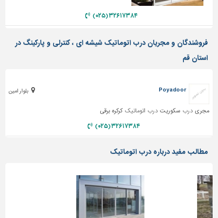
دیوارپوش،
کفپوش
۳۲۶۱۷۳۸۴ (۰۲۵)
و
سنگ
فروشندگان و مجریان درب اتوماتیک شیشه ای ، کنترلی و پارکینگ در
سرویس
استان قم
بهداشتی
ابزار،یراق
Poyadoor
و
بلوار امین
ماشین
آلات
مجری
درب
سکوریت
درب اتوماتیک
کرکره برقی
۳۲۶۱۷۳۸۴ (۰۲۵)
برقی،روشنایی،ایمنی
محوطه
مطالب مفید درباره درب اتوماتیک
سازی
و
نما
ساخت
و
ساز