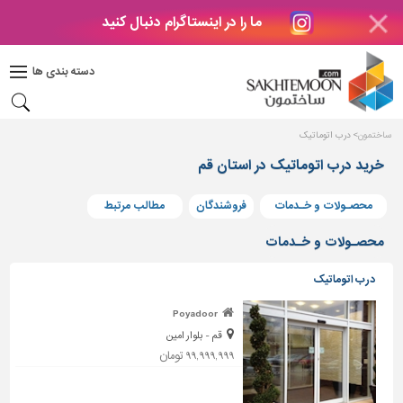
ما را در اینستاگرام دنبال کنید
دکوراسیون
داخلی
دسته بندی ها
بتن
و
فراورده
ساختمون
درب اتوماتیک
های
بتنی
خرید درب اتوماتیک در استان قم
درب
محصـولات و خـدمات
فروشندگان
مطالب مرتبط
و
پنجره
محصـولات و خـدمات
مصالح
درب اتوماتیک
ساختمانی
Poyadoor
پله،
قم - بلوار امین
نرده
و
۹۹,۹۹۹,۹۹۹ تومان
حفاظ