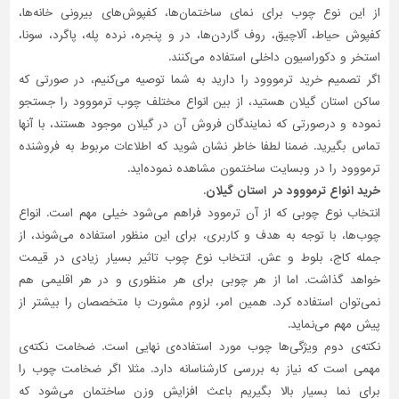
از این نوع چوب برای نمای ساختمان‌ها، کفپوش‌های بیرونی خانه‌ها،
تاسیسات
کفپوش حیاط، آلاچیق، روف گاردن‌ها، در و پنجره، نرده پله، پاگرد، سونا،
ساختمان
استخر و دکوراسیون داخلی استفاده می‌کنند.
اگر تصمیم خرید ترمووود را دارید به شما توصیه می‌کنیم، در صورتی که
شهرسازی،
ترافیک
ساکن استان گیلان هستید، از بین انواع مختلف چوب ترمووود را جستجو
و
نموده و درصورتی‌ که نمایندگان فروش آن در گیلان موجود هستند، با آنها
سازه
تماس بگیرید. ضمنا لطفا خاطر نشان شوید که اطلاعات مربوط به فروشنده
ترمووود را در وبسایت ساختمون مشاهده نموده‌اید.
سایر
خرید انواع ترمووود در استان گیلان.
انتخاب نوع چوبی که از آن ترموود فراهم می‌شود خیلی مهم است. انواع
چو‌ب‌ها، با توجه به هدف و کاربری، برای این منظور استفاده می‌شوند، از
جمله کاج، بلوط و عش. انتخاب نوع چوب تاثیر بسیار زیادی در قیمت
خواهد گذاشت. اما از هر چوبی برای هر منظوری و در هر اقلیمی هم
نمی‌توان استفاده کرد. همین امر، لزوم مشورت با متخصصان را بیشتر از
پیش مهم می‌نماید.
نکته‌ی دوم ویژگی‌ها چوب مورد استفاده‌ی نهایی است. ضخامت نکته‌ی
مهمی است که نیاز به بررسی کارشناسانه دارد. مثلا اگر ضخامت چوب را
برای نما بسیار بالا بگیریم باعث افزایش وزن ساختمان می‌شود که