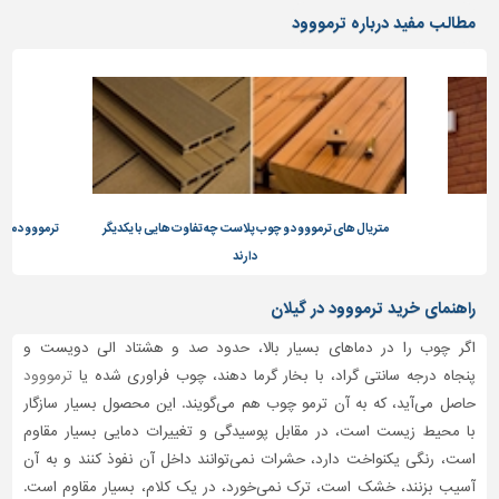
دیوارپوش،
مطالب مفید درباره ترمووود
کفپوش
و
سنگ
سرویس
بهداشتی
ابزار،یراق
و
ماشین
متریال های ترمووود و چوب پلاست چه تفاوت هایی با یکدیگر
ترمووود متری
آلات
دارند
برقی،روشنایی،ایمنی
راهنمای خرید ترمووود در گیلان
محوطه
اگر چوب را در دماهای بسیار بالا، حدود صد و هشتاد الی دویست و
سازی
پنجاه درجه سانتی گراد، با بخار گرما دهند، چوب فراوری شده یا
ترمووود
و
حاصل می‌آید، که به آن ترمو چوب هم می‌گویند. این محصول بسیار سازگار
نما
با محیط زیست است، در مقابل پوسیدگی و تغییرات دمایی بسیار مقاوم
ساخت
است، رنگی یکنواخت دارد، حشرات نمی‌توانند داخل آن نفوذ کنند و به آن
و
آسیب بزنند، خشک است، ترک نمی‌خورد، در یک کلام، بسیار مقاوم است.
ساز