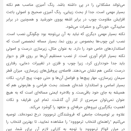
می‌تواند مشکلاتی را در پی داشته باشد. رنگ آمیزی مناسب هم نکته
بسیار مهمی است. جدا از بحث زیبایی، رنگ آمیزی صحیح و اصولی باعث
افزایش مقاومت چوب در برابر اشعه یووی خورشید و همچنین در برابر
ساییدگی، خوردگی و حشرات می‌شود.
نکته بسیار مهمی دیگری که نباید به آن بی‌توجه بود چگونگی نصب است.
نصب این چوب‌ها بخصوص بر روی نما، بسیار مساله تخصصی ‌است که
استانداردهای خاص خود را دارد. به عنوان مثال، زیرسازی درست و اصولی
نکته بسیار الزام آوری است. از نصب مستقیم آن‌ها بر روی فلز و دیوار
باید جدا خودداری کرد، زیرا چوب و فلزی در تغییرات دمایی، رفتاری
درست عکس هم نشان می‌دهند. فاصله‌ی پروفیل‌های زیرسازی، میزان قطر
سیمان زیرسازی، مهار پیچ‌ها و فواصل آن‌ها و حتی جهت پیج کردن، نکات
بسیار اساسی و استاندارد شده‌ای هستند. بحث طراحی و هارمونی هم که
همیشه به جای خود باقی‌ست. و بالاخره ایمنی مساله‌ای است که به هیچ
عنوان نمی‌توان سرسری از کنار آن گذشت. تمام این ظرایف و نکات
اهمیت بکارگیری نیروهای حرفه‌ای و متعهد را گوشزد می‌کند.
علاوه بر توضیحات جامعی که فروشندگان ترمووود درج نموده‌اند، توصیه
می‌کنیم "راهنمای انتخاب ترمووود" را مشاهده نمایید، تا بهترین انتخاب را
در میان انواع ترمووود با توجه به کارایی لازم آن برای شما، بین