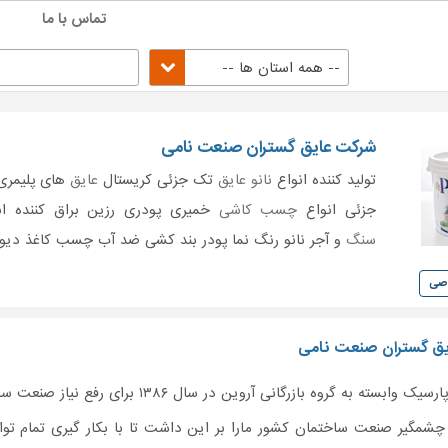
تماس با ما
-- همه استان ها --
شرکت عایق گستران صنعت نامی
تولید کننده انواع
نانو عایق
تک جزئی کریستال
عایق
های پلیمری
جزئی انواع
چسب کاشی
خمیری پودری رزین براق کننده ان
سنگ
و آجر نانو رنگ نما پودر بند کشی ضد آب چسب کاغذ دیو
وصی
یق گستران صنعت نامی
 به گروه بازرگانی آروین در سال ۱۳۸۶ برای رفع نیاز صنعت ساختمان کشور تاسیس گردید.
چشمگیر صنعت ساختمان کشور مارا بر این داشت تا با بکار گیری تمام توان