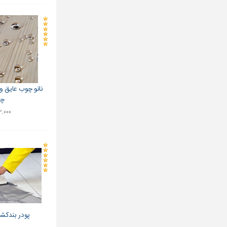
نانو چوب عایق و
چو
۳۲,۰۰۰ ت
پودر بندکش