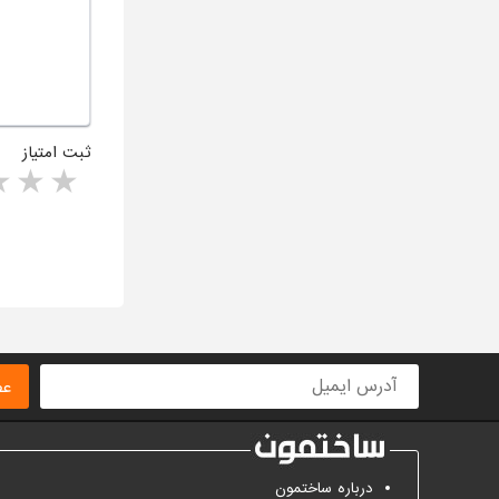
ثبت امتیاز
rs
1 star
ا
عض
درباره ساختمون