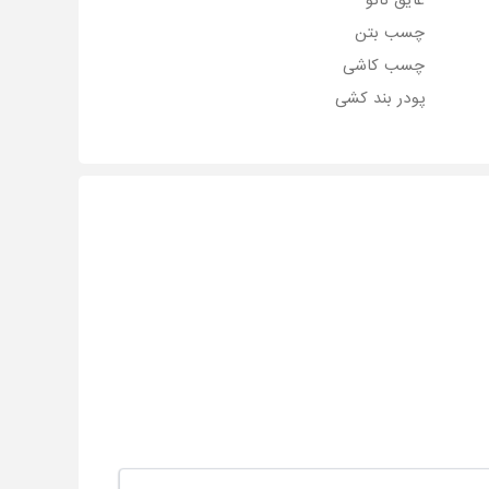
عایق نانو
چسب بتن
چسب کاشی
پودر بند کشی