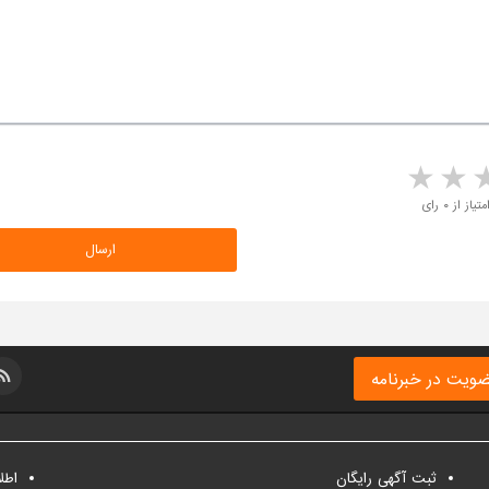
5 stars
4 stars
3 stars
2 sta
متیاز از ۰ رای
ویت در خبرنامه
ثبت آگهی رایگان
اطل