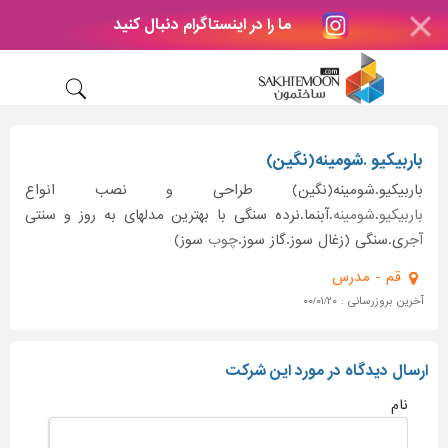
ما را در اینستاگرام دنبال کنید
باربیکیو .شومینه(نگین)
باربیکیو.شومینه(نگین) طراحی و نصب انواع
باربیکیو
.
شومینه
.آبنما.نرده سنگی با بهترین مدلهای به روز و سنتی
آجر
ی.سنگی (زغال سوز.گاز سوز.
چوب
سوز)
قم - مدرس
آخرین بروزرسانی : ۰۰/۰۱/۲۰
ارسال دیدگاه در مورد این شرکت
نام